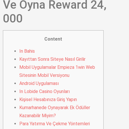
Ve Oyna Reward 24,
000
Content
In Bahis
Kayıttan Sonra Siteye Nasıl Girilir
Mobil Uygulamalar Empieza 1win Web
Sitesinin Mobil Versiyonu
Android Uygulaması
In Lobide Casino Oyunları
Kişisel Hesabınıza Giriş Yapın
Kumarhanede Oynayarak Ek Ödüller
Kazanabilir Miyim?
Para Yatırma Ve Çekme Yöntemleri