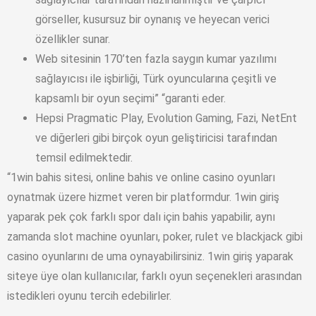
görseller, kusursuz bir oynanış ve heyecan verici
özellikler sunar.
Web sitesinin 170’ten fazla saygın kumar yazılımı
sağlayıcısı ile işbirliği, Türk oyuncularına çeşitli ve
kapsamlı bir oyun seçimi” “garanti eder.
Hepsi Pragmatic Play, Evolution Gaming, Fazi, NetEnt
ve diğerleri gibi birçok oyun geliştiricisi tarafından
temsil edilmektedir.
“1win bahis sitesi, online bahis ve online casino oyunları
oynatmak üzere hizmet veren bir platformdur. 1win giriş
yaparak pek çok farklı spor dalı için bahis yapabilir, aynı
zamanda slot machine oyunları, poker, rulet ve blackjack gibi
casino oyunlarını de uma oynayabilirsiniz. 1win giriş yaparak
siteye üye olan kullanıcılar, farklı oyun seçenekleri arasından
istedikleri oyunu tercih edebilirler.