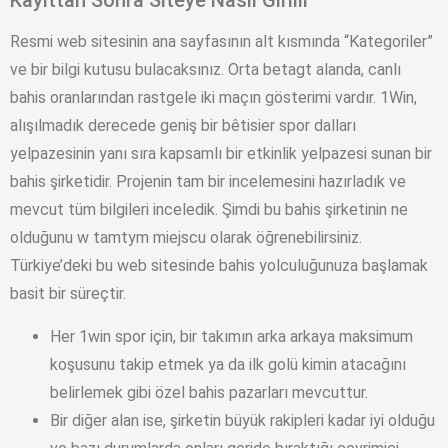
Kayıttan Sonra Siteye Nasıl Girilir
Resmi web sitesinin ana sayfasının alt kısmında “Kategoriler”
ve bir bilgi kutusu bulacaksınız. Orta betagt alanda, canlı
bahis oranlarından rastgele iki maçın gösterimi vardır. 1Win,
alışılmadık derecede geniş bir bêtisier spor dalları
yelpazesinin yanı sıra kapsamlı bir etkinlik yelpazesi sunan bir
bahis şirketidir. Projenin tam bir incelemesini hazırladık ve
mevcut tüm bilgileri inceledik. Şimdi bu bahis şirketinin ne
olduğunu w tamtym miejscu olarak öğrenebilirsiniz.
Türkiye’deki bu web sitesinde bahis yolculuğunuza başlamak
basit bir süreçtir.
Her 1win spor için, bir takımın arka arkaya maksimum
koşusunu takip etmek ya da ilk golü kimin atacağını
belirlemek gibi özel bahis pazarları mevcuttur.
Bir diğer alan ise, şirketin büyük rakipleri kadar iyi olduğu