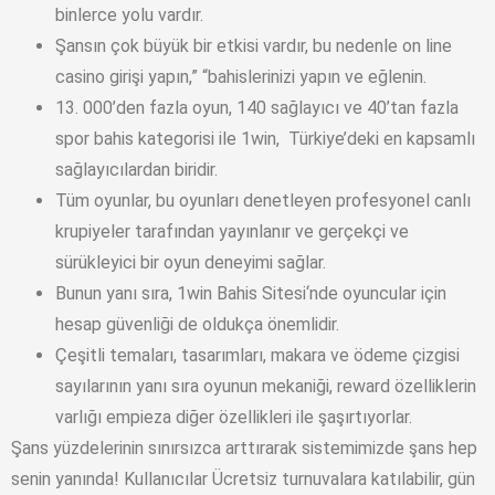
binlerce yolu vardır.
Şansın çok büyük bir etkisi vardır, bu nedenle on line
casino girişi yapın,” “bahislerinizi yapın ve eğlenin.
13. 000’den fazla oyun, 140 sağlayıcı ve 40’tan fazla
spor bahis kategorisi ile 1win, Türkiye’deki en kapsamlı
sağlayıcılardan biridir.
Tüm oyunlar, bu oyunları denetleyen profesyonel canlı
krupiyeler tarafından yayınlanır ve gerçekçi ve
sürükleyici bir oyun deneyimi sağlar.
Bunun yanı sıra, 1win Bahis Sitesi‘nde oyuncular için
hesap güvenliği de oldukça önemlidir.
Çeşitli temaları, tasarımları, makara ve ödeme çizgisi
sayılarının yanı sıra oyunun mekaniği, reward özelliklerin
varlığı empieza diğer özellikleri ile şaşırtıyorlar.
Şans yüzdelerinin sınırsızca arttırarak sistemimizde şans hep
senin yanında! Kullanıcılar Ücretsiz turnuvalara katılabilir, gün