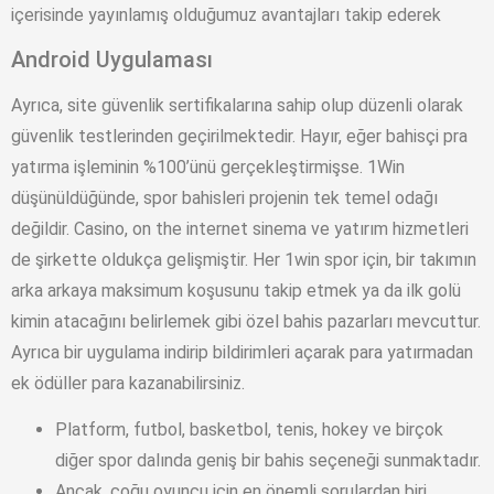
içerisinde yayınlamış olduğumuz avantajları takip ederek
Android Uygulaması
Ayrıca, site güvenlik sertifikalarına sahip olup düzenli olarak
güvenlik testlerinden geçirilmektedir. Hayır, eğer bahisçi pra
yatırma işleminin %100’ünü gerçekleştirmişse. 1Win
düşünüldüğünde, spor bahisleri projenin tek temel odağı
değildir. Casino, on the internet sinema ve yatırım hizmetleri
de şirkette oldukça gelişmiştir. Her 1win spor için, bir takımın
arka arkaya maksimum koşusunu takip etmek ya da ilk golü
kimin atacağını belirlemek gibi özel bahis pazarları mevcuttur.
Ayrıca bir uygulama indirip bildirimleri açarak para yatırmadan
ek ödüller para kazanabilirsiniz.
Platform, futbol, basketbol, tenis, hokey ve birçok
diğer spor dalında geniş bir bahis seçeneği sunmaktadır.
Ancak, çoğu oyuncu için en önemli sorulardan biri