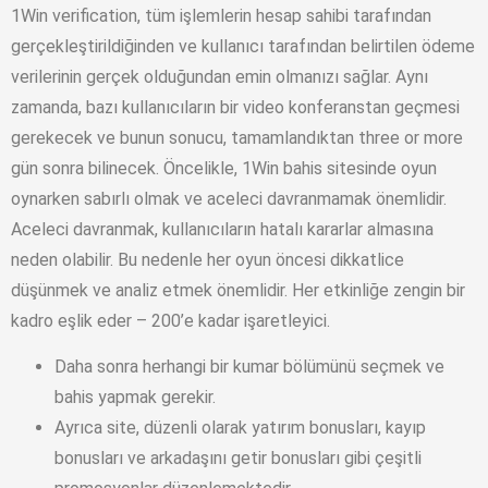
1Win verification, tüm işlemlerin hesap sahibi tarafından
gerçekleştirildiğinden ve kullanıcı tarafından belirtilen ödeme
verilerinin gerçek olduğundan emin olmanızı sağlar. Aynı
zamanda, bazı kullanıcıların bir video konferanstan geçmesi
gerekecek ve bunun sonucu, tamamlandıktan three or more
gün sonra bilinecek. Öncelikle, 1Win bahis sitesinde oyun
oynarken sabırlı olmak ve aceleci davranmamak önemlidir.
Aceleci davranmak, kullanıcıların hatalı kararlar almasına
neden olabilir. Bu nedenle her oyun öncesi dikkatlice
düşünmek ve analiz etmek önemlidir. Her etkinliğe zengin bir
kadro eşlik eder – 200’e kadar işaretleyici.
Daha sonra herhangi bir kumar bölümünü seçmek ve
bahis yapmak gerekir.
Ayrıca site, düzenli olarak yatırım bonusları, kayıp
bonusları ve arkadaşını getir bonusları gibi çeşitli