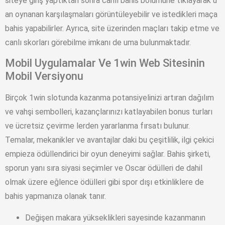
siteye giriş yaptıktan sonra canlı bahis bölümüne tıklayarak u
an oynanan karşılaşmaları görüntüleyebilir ve istedikleri maça
bahis yapabilirler. Ayrıca, site üzerinden maçları takip etme ve
canlı skorları görebilme imkanı de uma bulunmaktadır.
Mobil Uygulamalar Ve 1win Web Sitesinin
Mobil Versiyonu
Birçok 1win slotunda kazanma potansiyelinizi artıran dağılım
ve vahşi sembolleri, kazançlarınızı katlayabilen bonus turları
ve ücretsiz çevirme lerden yararlanma fırsatı bulunur.
Temalar, mekanikler ve avantajlar daki bu çeşitlilik, ilgi çekici
empieza ödüllendirici bir oyun deneyimi sağlar. Bahis şirketi,
sporun yanı sıra siyasi seçimler ve Oscar ödülleri de dahil
olmak üzere eğlence ödülleri gibi spor dışı etkinliklere de
bahis yapmanıza olanak tanır.
Değişen makara yükseklikleri sayesinde kazanmanın