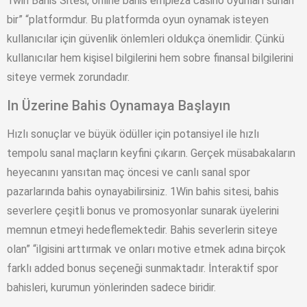
1win Bahis Sitesi, online bahis empieza casino oyunları sunan
bir” “platformdur. Bu platformda oyun oynamak isteyen
kullanıcılar için güvenlik önlemleri oldukça önemlidir. Çünkü
kullanıcılar hem kişisel bilgilerini hem sobre finansal bilgilerini
siteye vermek zorundadır.
In Üzerine Bahis Oynamaya Başlayın
Hızlı sonuçlar ve büyük ödüller için potansiyel ile hızlı
tempolu sanal maçların keyfini çıkarın. Gerçek müsabakaların
heyecanını yansıtan maç öncesi ve canlı sanal spor
pazarlarında bahis oynayabilirsiniz. 1Win bahis sitesi, bahis
severlere çeşitli bonus ve promosyonlar sunarak üyelerini
memnun etmeyi hedeflemektedir. Bahis severlerin siteye
olan” “ilgisini arttırmak ve onları motive etmek adına birçok
farklı added bonus seçeneği sunmaktadır. İnteraktif spor
bahisleri, kurumun yönlerinden sadece biridir.