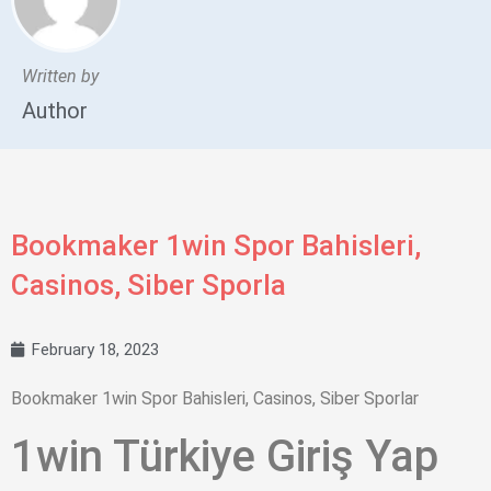
Written by
Author
Bookmaker 1win Spor Bahisleri,
Casinos, Siber Sporla
February 18, 2023
Bookmaker 1win Spor Bahisleri, Casinos, Siber Sporlar
1win Türkiye Giriş Yap