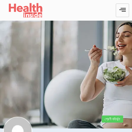
শ্রেণী বহির্ভূত