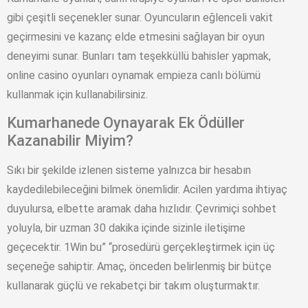
gibi çeşitli seçenekler sunar. Oyuncuların eğlenceli vakit
geçirmesini ve kazanç elde etmesini sağlayan bir oyun
deneyimi sunar. Bunları tam teşekküllü bahisler yapmak,
online casino oyunları oynamak empieza canlı bölümü
kullanmak için kullanabilirsiniz.
Kumarhanede Oynayarak Ek Ödüller
Kazanabilir Miyim?
Sıkı bir şekilde izlenen sisteme yalnızca bir hesabın
kaydedilebileceğini bilmek önemlidir. Acilen yardıma ihtiyaç
duyulursa, elbette aramak daha hızlıdır. Çevrimiçi sohbet
yoluyla, bir uzman 30 dakika içinde sizinle iletişime
geçecektir. 1Win bu” “prosedürü gerçekleştirmek için üç
seçeneğe sahiptir. Amaç, önceden belirlenmiş bir bütçe
kullanarak güçlü ve rekabetçi bir takım oluşturmaktır.