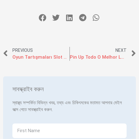
PREVIOUS
NEXT
Oyun Tartışmaları Slot Compared To Saçmalığı Black Wilderness Turkey Men
Pin Up Todo O Melhor Lazer De Jogos De Azar Para Jogadores Brasileiros Num Só Luga
সাবস্ক্রাইব করুন
স্বাস্থ্য সম্পর্কিত বিভিন্ন খবর, তথ্য এবং চিকিৎসকের মতামত আপনার মেইল
বক্সে পেতে সাবস্ক্রাইব করুন.