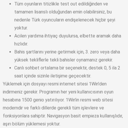
Tüm oyunların titizlikle test out edildiğinden ve
tamamen lisanslı olduğundan emin olabilirsiniz, bu
nedenle Türk oyuncuların endişelenecek hiçbir şeyi
yoktur.
Acilen yardıma ihtiyaç duyulursa, elbette aramak daha
hızlıdır.
Bahis şartlarını yerine getirmek için, 3. zero veya daha
yüksek tekliflerle tekli bahisler oynamanız gerekir.
Canlı sohbet ortalama bir seçenektir, destek 0, 5 ila 2
saat içinde sizinle iletişime geçecektir.
Yüklemek için dosyayı resmi internet sitesi 1Win’den
indirmeniz gerekir. Programın her yeni kullanıcısının oyun
hesabına 1500 genio yatırılıyor. 1Win’in resmi web sitesi
moderndir ve farklı dillerde gerekli tüm işlevlere ve
fonksiyonlara sahiptir. Navigasyon basit empieza kullanışlıdır,
aşırı bölüm yüklemesi yoktur.