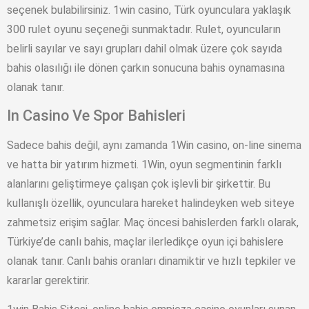
seçenek bulabilirsiniz. 1win casino, Türk oyunculara yaklaşık
300 rulet oyunu seçeneği sunmaktadır. Rulet, oyuncuların
belirli sayılar ve sayı grupları dahil olmak üzere çok sayıda
bahis olasılığı ile dönen çarkın sonucuna bahis oynamasına
olanak tanır.
In Casino Ve Spor Bahisleri
Sadece bahis değil, aynı zamanda 1Win casino, on-line sinema
ve hatta bir yatırım hizmeti. 1Win, oyun segmentinin farklı
alanlarını geliştirmeye çalışan çok işlevli bir şirkettir. Bu
kullanışlı özellik, oyunculara hareket halindeyken web siteye
zahmetsiz erişim sağlar. Maç öncesi bahislerden farklı olarak,
Türkiye’de canlı bahis, maçlar ilerledikçe oyun içi bahislere
olanak tanır. Canlı bahis oranları dinamiktir ve hızlı tepkiler ve
kararlar gerektirir.