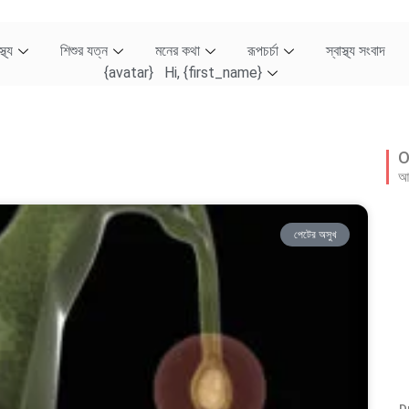
্থ্য
শিশুর যত্ন
মনের কথা
রূপচর্চা
স্বাস্থ্য সংবাদ
{avatar} Hi, {first_name}
O
আম
পেটের অসুখ
D