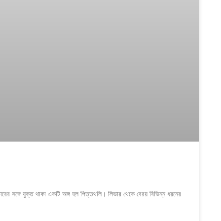
রের সঙ্গে যুক্ত থাকা একটি অঙ্গ হল পিত্তথলি। লিভার থেকে বেরয় বিভিন্ন ধরনের