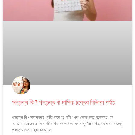
ঋতুচক্র কি? ঋতুচক্র বা মাসিক চক্রের বিভিন্ন পর্যায়
ঋতুচক্র কি- সারাবছরই প্রতি মাসে বয়ঃসন্ধি এবং মেনোপজের মধ্যেকার এই
সময়টায়, একজন মহিলার শরীর নানাবিধ পরিবর্তনের মধ্যে দিয়ে যায়, গর্ভধারণের জন্য
প্রস্তুত হতে। হরমোন দ্বারা