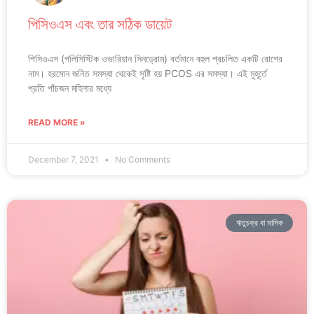
পিসিওএস এবং তার সঠিক ডায়েট
পিসিওএস (পলিসিস্টিক ওভারিয়ান সিনড্রোম) বর্তমানে বহুল প্রচলিত একটি রোগের
নাম। হরমোন জনিত সমস্যা থেকেই সৃষ্টি হয় PCOS এর সমস্যা। এই মুহূর্তে
প্রতি পাঁচজন মহিলার মধ্যে
READ MORE »
December 7, 2021
No Comments
ঋতুচক্র বা মাসিক