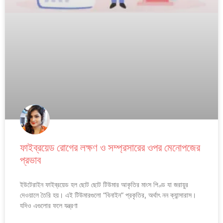
ফাইব্রয়েড রোগের লক্ষণ ও সম্প্রসারের ওপর মেনোপজের
প্রভাব
ইউটেরাইন ফাইব্রয়েড হল ছোট ছোট টিউমার আকৃতির মাংস পিণ্ড যা জরায়ুর
দেওয়ালে তৈরি হয়। এই টিউমারগুলো “বিনাইন” প্রকৃতির, অর্থাৎ নন ক্যান্সারাস।
যদিও এগুলোর ফলে যন্ত্রণা