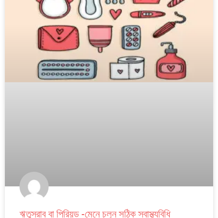
ঋতুস্রাব বা পিরিয়ড -মেনে চলুন সঠিক স্বাস্থ্যবিধি