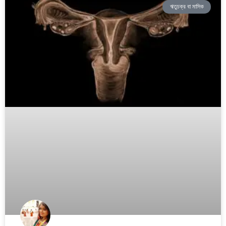
ঋতুচক্র বা মাসিক