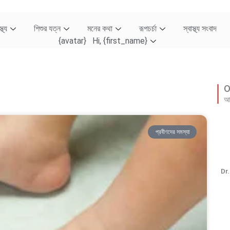
্থ্য
শিশুর যত্ন
মনের কথা
রূপচর্চা
স্বাস্থ্য সংবাদ
{avatar} Hi, {first_name}
O
আম
প্রবীণদের সমস্যা
Dr