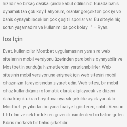
hızlıdır ve birkaç dakika içinde kabul edilirsiniz. Burada bahis
oynamaktan çok keyif alıyorum, oranlar gerçekten çok iyi ve
bahis oynayabilecekleri çok çeşitli sporlar var. Bu siteyle hiç
sorun yaşamadım ve kullanımı da çok kolay . ” – Ryan.
Ios Için
Evet, kullanıcılar Mostbet uygulamasının yanı sıra web
sitelerinin mobil versiyonu üzerinden para bahis oynayabilir ve
Mostbet’in sunduğu hizmetlerden yararlanabilirler. Web
sitesinin mobil versiyonuna erişmek için web sitesini mobil
cihazınızın tarayıcısından ziyaret edin. Web sitesi, bir mobil
cihaz kullandığınızı otomatik olarak algılayacak ve düzeni
daha küçük ekran boyutuna uyacak şekilde ayarlayacaktır.
Mostbet, yr yılından bu yana faaliyet gösteren, sahibi Venson
Ltd olan ve sektördeki en güvenilir isimlerden biri haline gelen
Kıbrıs merkezli bir bahis şirketidir.