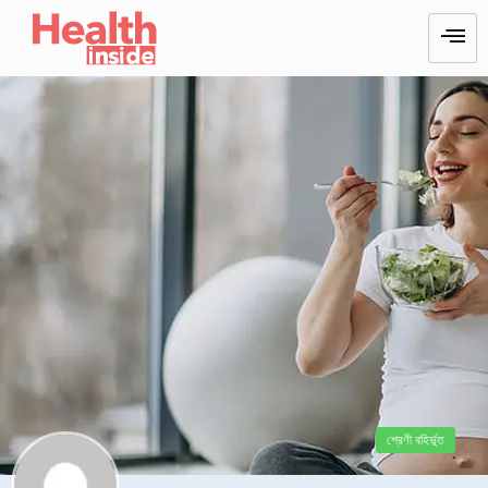
শ্রেণী বহির্ভূত