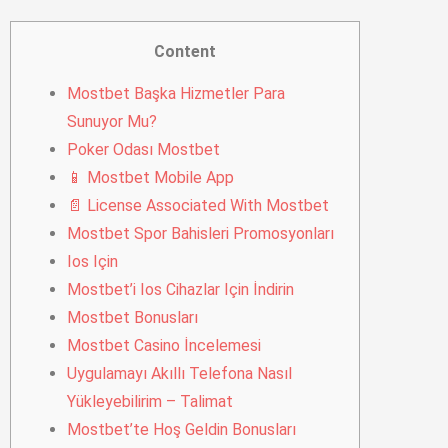
Content
Mostbet Başka Hizmetler Para
Sunuyor Mu?
Poker Odası Mostbet
📱 Mostbet Mobile App
📄 License Associated With Mostbet
Mostbet Spor Bahisleri Promosyonları
Ios Için
Mostbet’i Ios Cihazlar Için İndirin
Mostbet Bonusları
Mostbet Casino İncelemesi
Uygulamayı Akıllı Telefona Nasıl
Yükleyebilirim – Talimat
Mostbet’te Hoş Geldin Bonusları