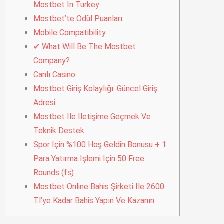
Mostbet In Turkey
Mostbet’te Ödül Puanları
Mobile Compatibility
✔ What Will Be The Mostbet
Company?
Canlı Casino
Mostbet Giriş Kolaylığı: Güncel Giriş
Adresi
Mostbet Ile Iletişime Geçmek Ve
Teknik Destek
Spor Için %100 Hoş Geldin Bonusu + 1
Para Yatırma Işlemi Için 50 Free
Rounds (fs)
Mostbet Online Bahis Şirketi Ile 2600
Tl’ye Kadar Bahis Yapın Ve Kazanın