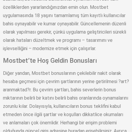
özelliklerden yararlandığınızdan emin olun. Mostbet
uygulamasında 18 yaşını tamamlamış tüm kayıtlı kullanıcılar
bahis oynayabilir ve kumar oynayabilir. Güncellemenin düzenli
olarak yapılması gerekir, çünkü uygulama geliştiricileri sürekli
olarak hataları düzeltmek ve programı – tasarımını ve
işlevselliğini – modernize etmek için çalışırlar.
Mostbet’te Hoş Geldin Bonusları
Diğer yandan, Mostbet bonuslarının çekilebilir nakit olarak
hesaba geçmesi için çevrim şartlarının yerine getirilmesi ?art?
aranmaktad?r. Bu çevrim şartları, bahis severlerin bonus
miktarının belirli bir katını belirli bahis oranlarında oynamalarını
zorunlu kılar. Dolayısıyla, kullanıcıların bonus teklifini kabul
etmeden önce ilgili şartlar ve koşulları dikkatlice okumaları
ve anlamaları çok önemlidir. Herhangi bir erişim problemi
olduğunda güncel giriş adresine buradan erişebilirsiniz. Ayrıca