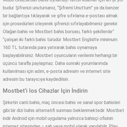
budur. Şifrenizi unutursanız, “Şifremi Unuttum” ya da benzer
bir bağlantıya tıklayarak ve şifre sıfırlama e-postası almak
için prosedürleri izleyerek şifrenizi sıfırlayabilmeniz gerekir.
Olağan bahis ve Mostbet bahis borsası, farklı şekillerde”
“çalışan iki farklı bahis türüdür. Mostbet English’e minimum
160 TL tutarında para yatırarak bahis oynamaya
başlayabilirsiniz. Mostbet oyuncuların verilerini herhangi bir
üçüncü tarafla paylaşmaz. Daha sonraki yorumlarımda
kullanılması için adım, e-posta adresim ve internet site
adresim bu tarayıcıya kaydedilsin.
Mostbet’i Ios Cihazlar Için İndirin
Şirketin canlı bahis, maç öncesi bahis ve sanal spor bahisleri
gibi bir dizi bahis alternatifi sunması beklenmektedir. Mostbet
indir Android için mobil uygulama yalnızca bahisçi ofisinin
internet sitesinden – sah veya mobil olarak yapılabilir. Play