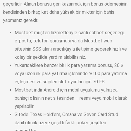
geçerlidir. Alınan bonusu geri kazanmak için bonus ödemesinin
kendisinden birkaç kat daha yüksek bir miktar için bahis
yapmanız gerekir.
Mostbet müşteri hizmetleriyle canlı sohbet seçeneği,
e-posta, telefon görüşmesi ya da Mostbet web
sitesinin SSS alanı aracılığıyla iletişime geçerek hızlı ve
kolay bir şekilde yardım alabilirsiniz.
Yukarıdakilere benzer bir ilk para yatırma bonusu, 20 $
veya üzeri ilk para yatırma işleminde %100 para yatırma
eşleşmesi ve seçilen slot oyunları için 70 FS.
Mostbet indir Android için mobil uygulama yalnızca
bahisçi ofisinin net sitesinden – resmi veya mobil olarak
yapılabilir.
Sitede Texas Hold’em, Omaha ve Seven Card Stud
dahil olmak üzere çeşitli farklı poker çeşitleri
mevcuttur.