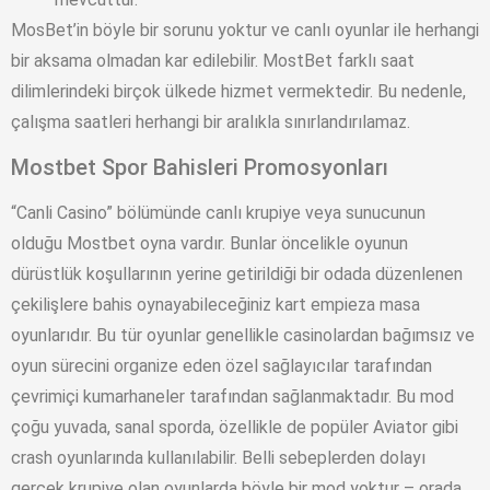
MosBet’in böyle bir sorunu yoktur ve canlı oyunlar ile herhangi
bir aksama olmadan kar edilebilir. MostBet farklı saat
dilimlerindeki birçok ülkede hizmet vermektedir. Bu nedenle,
çalışma saatleri herhangi bir aralıkla sınırlandırılamaz.
Mostbet Spor Bahisleri Promosyonları
“Canli Casino” bölümünde canlı krupiye veya sunucunun
olduğu Mostbet oyna vardır. Bunlar öncelikle oyunun
dürüstlük koşullarının yerine getirildiği bir odada düzenlenen
çekilişlere bahis oynayabileceğiniz kart empieza masa
oyunlarıdır. Bu tür oyunlar genellikle casinolardan bağımsız ve
oyun sürecini organize eden özel sağlayıcılar tarafından
çevrimiçi kumarhaneler tarafından sağlanmaktadır. Bu mod
çoğu yuvada, sanal sporda, özellikle de popüler Aviator gibi
crash oyunlarında kullanılabilir. Belli sebeplerden dolayı
gerçek krupiye olan oyunlarda böyle bir mod yoktur – orada