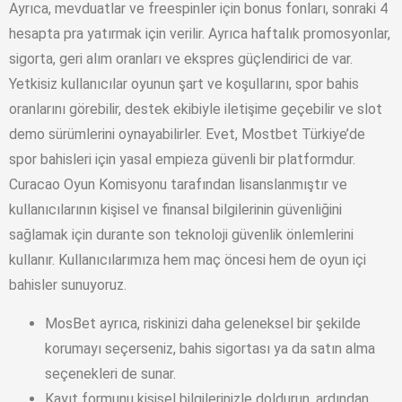
Ayrıca, mevduatlar ve freespinler için bonus fonları, sonraki 4
hesapta pra yatırmak için verilir. Ayrıca haftalık promosyonlar,
sigorta, geri alım oranları ve ekspres güçlendirici de var.
Yetkisiz kullanıcılar oyunun şart ve koşullarını, spor bahis
oranlarını görebilir, destek ekibiyle iletişime geçebilir ve slot
demo sürümlerini oynayabilirler. Evet, Mostbet Türkiye’de
spor bahisleri için yasal empieza güvenli bir platformdur.
Curacao Oyun Komisyonu tarafından lisanslanmıştır ve
kullanıcılarının kişisel ve finansal bilgilerinin güvenliğini
sağlamak için durante son teknoloji güvenlik önlemlerini
kullanır. Kullanıcılarımıza hem maç öncesi hem de oyun içi
bahisler sunuyoruz.
MosBet ayrıca, riskinizi daha geleneksel bir şekilde
korumayı seçerseniz, bahis sigortası ya da satın alma
seçenekleri de sunar.
Kayıt formunu kişisel bilgilerinizle doldurun, ardından