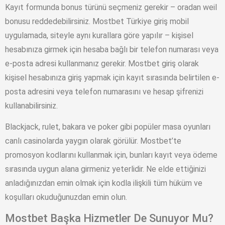
Kayıt formunda bonus türünü seçmeniz gerekir – oradan weil
bonusu reddedebilirsiniz. Mostbet Türkiye giriş mobil
uygulamada, siteyle aynı kurallara göre yapılır – kişisel
hesabınıza girmek için hesaba bağlı bir telefon numarası veya
e-posta adresi kullanmanız gerekir. Mostbet giriş olarak
kişisel hesabınıza giriş yapmak için kayıt sırasında belirtilen e-
posta adresini veya telefon numarasını ve hesap şifrenizi
kullanabilirsiniz.
Blackjack, rulet, bakara ve poker gibi popüler masa oyunları
canlı casinolarda yaygın olarak görülür. Mostbet’te
promosyon kodlarını kullanmak için, bunları kayıt veya ödeme
sırasında uygun alana girmeniz yeterlidir. Ne elde ettiğinizi
anladığınızdan emin olmak için kodla ilişkili tüm hüküm ve
koşulları okuduğunuzdan emin olun.
Mostbet Başka Hizmetler De Sunuyor Mu?