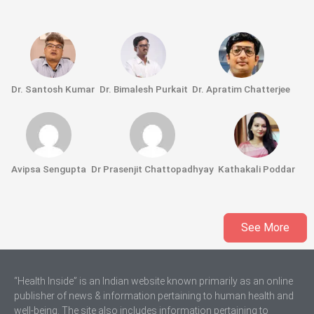
Dr. Santosh Kumar
Dr. Bimalesh Purkait
Dr. Apratim Chatterjee
Avipsa Sengupta
Dr Prasenjit Chattopadhyay
Kathakali Poddar
See More
“Health Inside” is an Indian website known primarily as an online
publisher of news & information pertaining to human health and
well-being. The site also includes information pertaining to