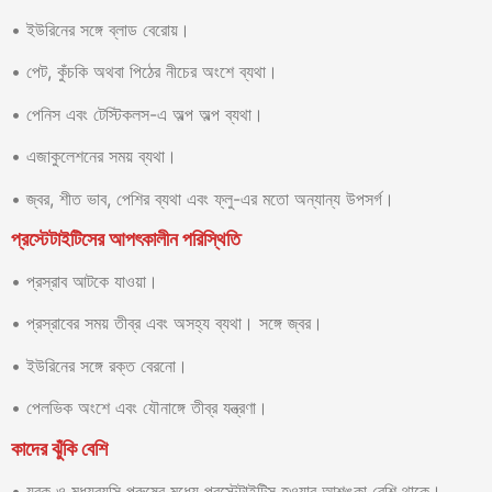
• ইউরিনের সঙ্গে ব্লাড বেরোয়।
• পেট, কুঁচকি অথবা পিঠের নীচের অংশে ব্যথা।
• পেনিস এবং টেস্টিকলস-এ অল্প অল্প ব্যথা।
• এজাকুলেশনের সময় ব্যথা।
• জ্বর, শীত ভাব, পেশির ব্যথা এবং ফ্লু-এর মতো অন্যান্য উপসর্গ।
প্রস্টেটাইটিসের আপৎকালীন পরিস্থিতি
• প্রস্রাব আটকে যাওয়া।
• প্রস্রাবের সময় তীব্র এবং অসহ্য ব্যথা। সঙ্গে জ্বর।
• ইউরিনের সঙ্গে রক্ত বেরনো।
• পেলভিক অংশে এবং যৌনাঙ্গে তীব্র যন্ত্রণা।
কাদের ঝুঁকি বেশি
• যুবক ও মধ্যবয়সি পুরুষের মধ্যে প্রস্টেটাইটিস হওয়ার আশঙ্কা বেশি থাকে।