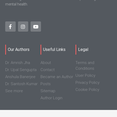
mental health.
Our Authors
Useful Links
Legal
Dr. Amrish Jha
About
Terms and
Conditions
Dr. Upal Sengupta
Contact
User Policy
Anshula Banerjee
Became an Author
Privacy Policy
Dr. Santosh Kumar
Posts
Cookie Policy
See more
Sitemap
Author Login