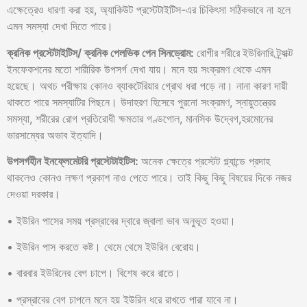
এক্ষেত্রেও ধারণা করা হয়, অ্যাকিউট প্রস্টেটাইটিস-এর চিকিৎসা সঠিকভাবে না হলে
এমন সমস্যা দেখা দিতে পারে।
ক্রনিক
প্রস্টেটাইটিস
/
ক্রনিক
পেলভিক
পেন
সিনড্রোম
:
রোগীর
শরীরে
ইউরিনারি ট্র্যাক্ট
ইনফেকশনের মতো শারীরিক উপসর্গ দেখা যায়। মনে হয় সংক্রমণ থেকে এমন
হয়েছে। অথচ পরীক্ষায় কোনও ব্যাকটেরিয়ার গ্রোথ ধরা পড়ে না। নানা কারণ দায়ী
থাকতে পারে সমস্যাটির পিছনে। উদাহরণ হিসেবে পুরনো সংক্রমণ, স্নায়ুতন্ত্রের
সমস্যা, শরীরের রোগ প্রতিরোধী ক্ষমতার গণ্ডগোল, মানসিক উদ্বেগ,হরমোনের
ভারসাম্যের অভাব ইত্যাদি।
উপসর্গহীন
ইনফ্লেমেটরি
প্রস্টেটাইটিস
:
অনেক ক্ষেত্রে প্রস্টেট গ্ল্যান্ডে প্রদাহ
থাকলেও কোনও লক্ষণ প্রকাশ নাও পেতে পারে। তাই কিছু কিছু বিষয়ের দিকে নজর
দেওয়া দরকার।
• ইউরিন পাসের সময় প্রস্রাবের দ্বারে জ্বালা ভাব অনুভূত হওয়া।
• ইউরিন পাস করতে কষ্ট। থেমে থেমে ইউরিন বেরোয়।
• বারবার ইউরিনের বেগ চাপে। বিশেষ করে রাতে।
• প্রস্রাবের বেগ চাপলে মনে হয় ইউরিন ধরে রাখতে পারা যাবে না।