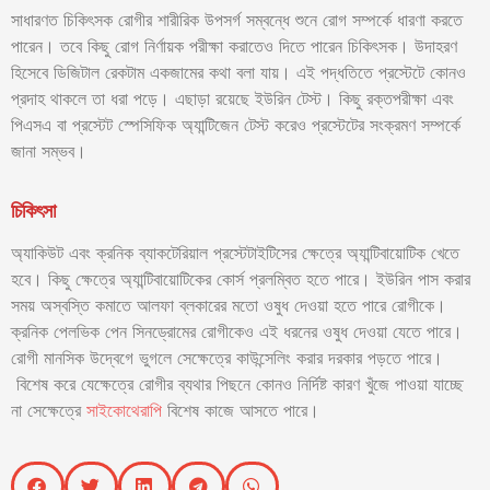
সাধারণত চিকিৎসক রোগীর শারীরিক উপসর্গ সম্বন্ধে শুনে রোগ সম্পর্কে ধারণা করতে
পারেন। তবে কিছু রোগ নির্ণায়ক পরীক্ষা করাতেও দিতে পারেন চিকিৎসক। উদাহরণ
হিসেবে ডিজিটাল রেকটাম একজামের কথা বলা যায়। এই পদ্ধতিতে প্রস্টেটে কোনও
প্রদাহ থাকলে তা ধরা পড়ে। এছাড়া রয়েছে ইউরিন টেস্ট। কিছু রক্তপরীক্ষা এবং
পিএসএ বা প্রস্টেট স্পেসিফিক অ্যান্টিজেন টেস্ট করেও প্রস্টেটের সংক্রমণ সম্পর্কে
জানা সম্ভব।
চিকিৎসা
অ্যাকিউট এবং ক্রনিক ব্যাকটেরিয়াল প্রস্টেটাইটিসের ক্ষেত্রে অ্যান্টিবায়োটিক খেতে
হবে। কিছু ক্ষেত্রে অ্যান্টিবায়োটিকের কোর্স প্রলম্বিত হতে পারে। ইউরিন পাস করার
সময় অস্বস্তি কমাতে আলফা ব্লকারের মতো ওষুধ দেওয়া হতে পারে রোগীকে।
ক্রনিক পেলভিক পেন সিনড্রোমের রোগীকেও এই ধরনের ওষুধ দেওয়া যেতে পারে।
রোগী মানসিক উদ্বেগে ভুগলে সেক্ষেত্রে কাউন্সেলিং করার দরকার পড়তে পারে।
বিশেষ করে যেক্ষেত্রে রোগীর ব্যথার পিছনে কোনও নির্দিষ্ট কারণ খুঁজে পাওয়া যাচ্ছে
না সেক্ষেত্রে
সাইকোথেরাপি
বিশেষ কাজে আসতে পারে।