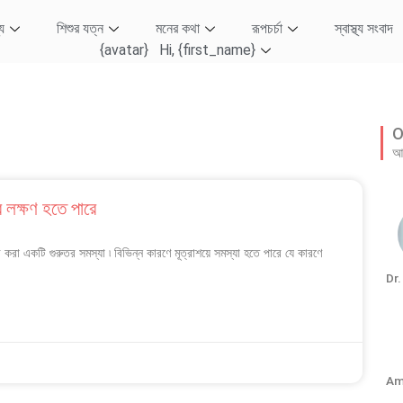
্য
শিশুর যত্ন
মনের কথা
রূপচর্চা
স্বাস্থ্য সংবাদ
{avatar} Hi, {first_name}
O
আম
 লক্ষণ হতে পারে
ব করা একটি গুরুতর সমস্যা ৷ বিভিন্ন কারণে মূত্রাশয়ে সমস্যা হতে পারে যে কারণে
Dr
Am