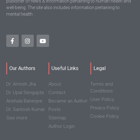
publisher of news & information pertaining to human health and
well-being. The site also includes information pertaining to
mental health.
Our Authors
Useful Links
Legal
Dr. Amrish Jha
About
Terms and
Conditions
Dr. Upal Sengupta
Contact
User Policy
Anshula Banerjee
Became an Author
Privacy Policy
Dr. Santosh Kumar
Posts
Cookie Policy
See more
Sitemap
Author Login