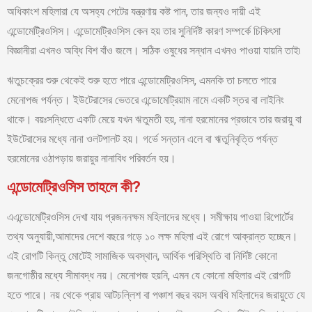
অধিকাংশ মহিলারা যে অসহ্য পেটের যন্ত্রণায় কষ্ট পান, তার জন্যও দায়ী এই
এন্ডোমেট্রিওসিস। এন্ডোমেট্রিওসিস কেন হয় তার সুনির্দিষ্ট কারণ সম্পর্কে চিকিৎসা
বিজ্ঞানীরা এখনও অব্ধি বিশ বাঁও জলে। সঠিক ওষুধের সন্ধান এখনও পাওয়া যায়নি তাই৷
ঋতুচক্রের শুরু থেকেই শুরু হতে পারে এন্ডোমেট্রিওসিস, এমনকি তা চলতে পারে
মেনোপজ পর্যন্ত। ইউটেরাসের ভেতরে এন্ডোমেট্রিয়াম নামে একটি স্তর বা লাইনিং
থাকে। বয়ঃসন্ধিতে একটি মেয়ে যখন ঋতুমতী হয়, নানা হরমোনের প্রভাবে তার জরায়ু বা
ইউটেরাসের মধ্যে নানা ওলটপালট হয়। গর্ভে সন্তান এলে বা ঋতুনিবৃত্তি পর্যন্ত
হরমোনের ওঠাপড়ায় জরায়ুর নানাবিধ পরিবর্তন হয়।
এন্ডোমেট্রিওসিস তাহলে কী?
এএন্ডোমেট্রিওসিস দেখা যায় প্রজননক্ষম মহিলাদের মধ্যে। সমীক্ষায় পাওয়া রিপোর্টের
তথ্য অনুযায়ী,আমাদের দেশে বছরে গড়ে ১০ লক্ষ মহিলা এই রোগে আক্রান্ত হচ্ছেন।
এই রোগটি কিন্তু মোটেই সামাজিক অবস্থান, আর্থিক পরিস্থিতি বা নির্দিষ্ট কোনো
জনগোষ্ঠীর মধ্যে সীমাবদ্ধ নয়। মেনোপজ হয়নি, এমন যে কোনো মহিলার এই রোগটি
হতে পারে। নয় থেকে প্রায় আটচল্লিশ বা পঞ্চাশ বছর বয়স অবধি মহিলাদের জরায়ুতে যে