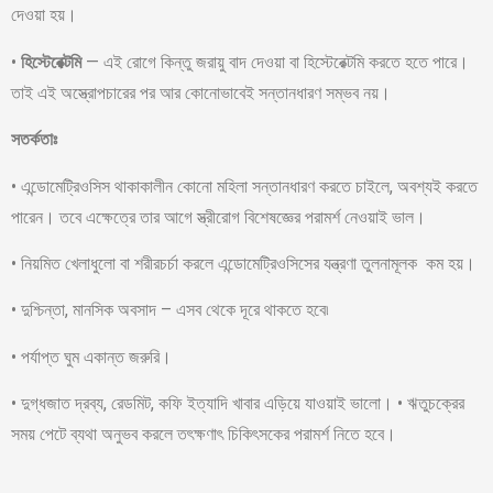
দেওয়া হয়।
•
হিস্টেরেক্টমি
— এই রোগে কিন্তু জরায়ু বাদ দেওয়া বা হিস্টেরেক্টমি করতে হতে পারে।
তাই এই অস্ত্রোপচারের পর আর কোনোভাবেই সন্তানধারণ সম্ভব নয়।
সতর্কতাঃ
• এন্ডোমেট্রিওসিস থাকাকালীন কোনো মহিলা সন্তানধারণ করতে চাইলে, অবশ্যই করতে
পারেন। তবে এক্ষেত্রে তার আগে স্ত্রীরোগ বিশেষজ্ঞের পরামর্শ নেওয়াই ভাল।
• নিয়মিত খেলাধুলো বা শরীরচর্চা করলে এন্ডোমেট্রিওসিসের যন্ত্রণা তুলনামূলক কম হয়।
• দুশ্চিন্তা, মানসিক অবসাদ – এসব থেকে দূরে থাকতে হবে৷
• পর্যাপ্ত ঘুম একান্ত জরুরি।
• দুগ্ধজাত দ্রব্য, রেডমিট, কফি ইত্যাদি খাবার এড়িয়ে যাওয়াই ভালো। • ঋতুচক্রের
সময় পেটে ব্যথা অনুভব করলে তৎক্ষণাৎ চিকিৎসকের পরামর্শ নিতে হবে।