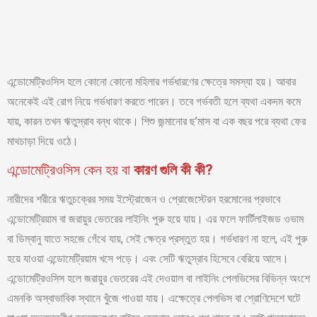
এন্ডোমেট্রিওসিস হলে কোনো কোনো মহিলার গর্ভধারণের ক্ষেত্রে সমস্যা হয়। আবার
অনেকেই এই রোগ নিয়ে গর্ভধারণ করতে পারেন। তবে গর্ভবতী হলে ব্যথা একদম কমে
যায়, কারন তখন ঋতুস্রাব বন্ধ থাকে। শিশু জন্মানোর ছ’মাস বা এক বছর পরে ব্যথা ফের
মাথচাড়া দিয়ে ওঠে।
এন্ডোমেট্রিওসিস কেন হয় বা
কারণ গুলি কী কী?
নারীদের শরীরে ঋতুচক্রের সময় ইস্ট্রোজেন ও প্রোজেস্টেরন হরমোনের প্রভাবে
এন্ডোমেট্রিয়াম বা জরায়ুর ভেতরের লাইনিং পুরু হয়ে যায়। এর ফলে ফার্টিলাইজড ওভাম
বা ডিম্বানু যাতে সহজে গেঁথে যায়, সেই ক্ষেত্র প্রস্তুত হয়। গর্ভধারণ না হলে, এই পুরু
হয়ে যাওয়া এন্ডোমেট্রিয়াম খসে পড়ে। এবং সেটি ঋতুস্রাব হিসেবে বেরিয়ে আসে।
এন্ডোমেট্রিওসিস হলে জরায়ুর ভেতরের এই দেওয়াল বা লাইনিং পেলভিসের বিভিন্ন অংশে
এমনকি অস্বাভাবিক স্থানে খুঁজে পাওয়া যায়। এক্ষেত্রে পেলভিস বা শ্রোণিদেশে ঘটে