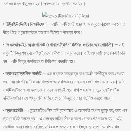
সময়ের জন্য ঋতুস্রাব হয়। ফলত তাতে ব্যথাও কম হয়।
•
‘ইন্ট্রাইউটেরাইন ডিভাইসেস’
— এটি একটি ছোট্ট যন্ত্র, যা জরায়ুতে প্রবেশ করালে তা
ধীরে ধীরে প্রোজেস্টেরন হরমোন নিঃসরণে সাহায্য করে।
•
জিএনআরএইচ অ্যাগোনিস্ট (গোনাডোট্রপিন রিলিজিং হরমোন অ্যাগোনিস্ট)
— এই
ওষুধটি ডিম্বাশয় থেকে ইস্ট্রোজেন উৎপাদন বন্ধ করে। তাই অস্থায়ী মেনোপজ তৈরি
হয়। এটি কিন্তু জন্মনিরোধক চিকিৎসা পদ্ধতি নয়।
•
ল্যাপরোস্কোপিক সার্জারি
— এর মাধ্যমে আক্রান্ত অঞ্চলগুলি বাষ্পীভূত করে দেওয়া
হয়। এন্ডোমেট্রিওটিক নডিউলগুলি অস্ত্রোপচারের মাধ্যমে কেটে বাদ দেওয়া হয়। এটি
একটি জটিলতম অস্ত্রোপচার। তবে অবশ্যই মনে রাখা প্রয়োজন, এন্ডোমেট্রিওটিক
নডিউলগুলির সঙ্গে খাদ্যনালি জড়িয়ে গেলে কিন্তু তা প্রাণহানিও করতে পারে।
•
ল্যাপারোটমি
— এন্ডোমেট্রিওসিস যদি বৃহদাকারে ও অনেকটা অঞ্চল জুড়ে হয়, তবে এই
ল্যাপারোটমি করতে হয়। এ ক্ষেত্রে নাভির নীচের অংশ থেকে পেট কাটতে হয়। এই
সার্জারির সময় কোনো ব্যক্তি ভবিষ্যতে সন্তানধারণে ইচ্ছুক না হলে, ডিম্বাশয় বাদ