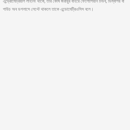
এন্ড্রোমেট্রিয়াল লাইনিং থাকে, তার কোষ জরায়ুর বাইরে ফেলোপিয়ান টিউব, ডিম্বাশয় বা
পাউচ অব ডগলাসে লেপ্টে থাকলে তাকে এন্ডোমেট্রিওসিস বলে।