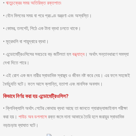
•
ঋতুচক্রের সময় অতিরিক্ত রক্তপাত৷
• যৌন মিলনের সময় বা পরে প্রচণ্ড যন্ত্রণা এবং অস্বস্তি।
• কোমর, তলপেট, পিঠে এক টানা ব্যথা চলতে থাকে।
• মূত্রথলি বা পায়ুদ্বারে ব্যথা।
• এন্ডোমেট্রিওসিসের সবচেয়ে বড় জটিলতা হল
বন্ধ্যাত্ব
। অর্থাৎ সন্তানধারণে সমস্যা
দেখা দিতে পারে।
• এই রোগ এক জন নারীর স্বাভাবিক স্বাস্থ্য ও জীবন নষ্ট করে দেয়। এর ফলে সহজেই
ধৈর্যচ্যুতি ঘটে। ফলে আসে ক্লান্তি, হতাশা এবং মানসিক অবসাদ।
কিভাবে নির্ণয় করা হয় এন্ডোমেট্রিওসিস?
• ক্লিনিক্যালি অর্থাৎ পেটের কোথায় ব্যথা আছে তা জানতে প্যারাভ্যাজাইনাল পরীক্ষা
করা হয়।
পাউচ অব ডগলাসে
রক্ত জমে দানা আকারে তৈরি হলে জরায়ুর স্বাভাবিক
নড়াচড়ায় ব্যাঘাত ঘটে।