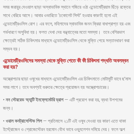
সময় জরায়ুর দেওয়াল ছাড়া অস্বাভাবিক স্থানে গজিয়ে ওঠা এন্ডোমেট্রিয়াম ছিঁড়ে রক্তের
সাথে বেরিয়ে আসে। আবার ওভারিতে ‘চকোলেট সিস্ট’ হওয়ার কারণই হলো এই
এন্ডোমেট্রিওসিস রোগ। এর ফলে, মহিলাদের স্বাভাবিক জনন ক্রিয়া বাধাপ্রাপ্ত হয় এবং
গর্ভধারণে অসুবিধা হয়। ফলত দেখা দেয় বন্ধ্যাত্বের মতো সমস্যা। তবে বেশিরভাগ
ক্ষেত্রেই সঠিক চিকিৎসার মাধ্যমে এন্ডোমেট্রিওসিস থেকে মুক্তি পেয়ে সন্তানধারণ করা
সম্ভব হয়।
এন্ডোমেট্রিওসিসের সমস্যা থেকে মুক্তি পেতে কী কী চিকিৎসা পদ্ধতি অবলম্বন
করা হয়?
অস্ত্রোপচার ছাড়া ওষুধের মাধ্যমে এন্ডোমেট্রিওসিস এর চিকিৎসাতে মোটামুটি ভাবে ছ’মাস
সময় লাগে। তবে অবশ্যই গুরুতর ক্ষেত্রে প্রয়োজন হয় অস্ত্রোপচারের।
•
নন স্টেরয়েড অ্যান্টি ইনফ্লেমেটরি ড্রাগ
— এটি প্রয়োগ করা হয়, ব্যথা উপশমের
জন্য।
•
ওরাল কনট্রাসেপ্টিভ পিল
— প্রতিমাসে ২১টি এই ওষুধ দেওয়া হয় কারণ এতে থাকা
ইস্ট্রোজেন ও প্রোজেস্টেরন হরমোন যৌথ ভাবে ওভ্যুলেশন দমিয়ে দেয়। ফলে অল্প