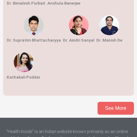
Dr. Bimalesh Purkait
Anshula Banerjee
Dr. Supratim Bhattacharyya
Dr. Aindri Sanyal
Dr. Manish De
Kathakali Poddar
See More
“Health Inside” is an Indian website known primarily as an online