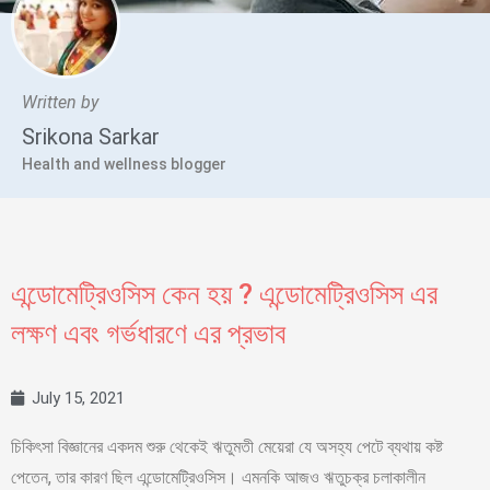
Written by
Srikona Sarkar
Health and wellness blogger
এন্ডোমেট্রিওসিস কেন হয় ? এন্ডোমেট্রিওসিস এর
লক্ষণ এবং গর্ভধারণে এর প্রভাব
July 15, 2021
চিকিৎসা বিজ্ঞানের একদম শুরু থেকেই ঋতুমতী মেয়েরা যে অসহ্য পেটে ব্যথায় কষ্ট
পেতেন, তার কারণ ছিল এন্ডোমেট্রিওসিস। এমনকি আজও ঋতুচক্র চলাকালীন