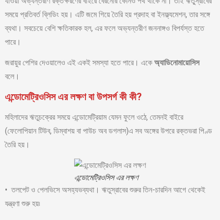
যাওয়া অভ্যন্তরীণ রক্তক্ষরণের বাইরে বেরনোর কোনও পথ থাকে না। তাই ঋতু্স্রাবের
সময়ে প্রতিবর্ত ব্লিডিং হয়। এটি জমে গিয়ে তৈরি হয় প্রদাহ বা ইনফ্ল্যমেশন, তার সঙ্গে
ব্যথা। সবচেয়ে বেশি ক্ষতিকারক হল, এর ফলে অভ্যন্তরীণ জননাঙ্গও বিপর্যস্ত হতে
পারে।
জরায়ুর পেশির দেওয়ালেও এই একই সমস্যা হতে পারে। একে
অ্যাডিনোমায়োসিস
বলে।
এন্ডোমেট্রিওসিস এর লক্ষণ বা উপসর্গ কী কী?
মহিলাদের ঋতুচক্রের সময়ে এন্ডোমেট্রিয়াম যেমন ফুলে ওঠে, তেমনই বাইরে
(ফেলোপিয়ান টিউব, ডিম্বাশয় বা পাউচ অব ডগলাস)এ সব অঙ্গের উপরে রক্তভরা পিণ্ড
তৈরি হয়।
এন্ডোমেট্রিওসিস এর লক্ষণ
• তলপেট ও পেলভিসে অসহ্যভব্যথা। ঋতুস্রাবের শুরুর তিন-চারদিন আগে থেকেই
যন্ত্রণা শুরু হয়৷