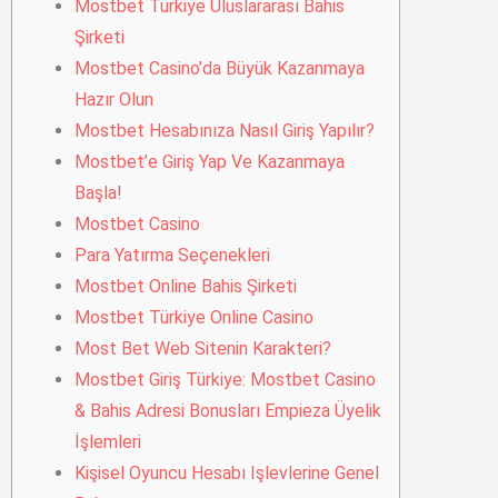
Mostbet Turkiye Uluslararası Bahis
Şirketi
Mostbet Casino’da Büyük Kazanmaya
Hazır Olun
Mostbet Hesabınıza Nasıl Giriş Yapılır?
Mostbet’e Giriş Yap Ve Kazanmaya
Başla!
Mostbet Casino
Para Yatırma Seçenekleri
Mostbet Online Bahis Şirketi
Mostbet Türkiye Online Casino
Most Bet Web Sitenin Karakteri?
Mostbet Giriş Türkiye: Mostbet Casino
& Bahis Adresi Bonusları Empieza Üyelik
İşlemleri
Kişisel Oyuncu Hesabı Işlevlerine Genel