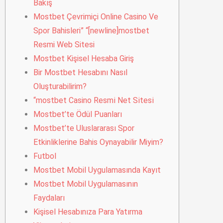
Bakış
Mostbet Çevrimiçi Online Casino Ve
Spor Bahisleri” “[newline]mostbet
Resmi Web Sitesi
Mostbet Kişisel Hesaba Giriş
Bir Mostbet Hesabını Nasıl
Oluşturabilirim?
“mostbet Casino Resmi̇ Net Si̇tesi̇
Mostbet’te Ödül Puanları
Mostbet’te Uluslararası Spor
Etkinliklerine Bahis Oynayabilir Miyim?
Futbol
Mostbet Mobil Uygulamasında Kayıt
Mostbet Mobil Uygulamasının
Faydaları
Kişisel Hesabınıza Para Yatırma