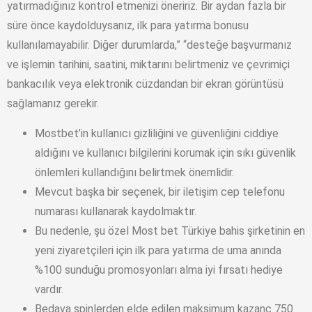
yatırmadığınız kontrol etmenizi öneririz. Bir aydan fazla bir
süre önce kaydolduysanız, ilk para yatırma bonusu
kullanılamayabilir. Diğer durumlarda,” “desteğe başvurmanız
ve işlemin tarihini, saatini, miktarını belirtmeniz ve çevrimiçi
bankacılık veya elektronik cüzdandan bir ekran görüntüsü
sağlamanız gerekir.
Mostbet’in kullanıcı gizliliğini ve güvenliğini ciddiye
aldığını ve kullanıcı bilgilerini korumak için sıkı güvenlik
önlemleri kullandığını belirtmek önemlidir.
Mevcut başka bir seçenek, bir iletişim cep telefonu
numarası kullanarak kaydolmaktır.
Bu nedenle, şu özel Most bet Türkiye bahis şirketinin en
yeni ziyaretçileri için ilk para yatırma de uma anında
%100 sunduğu promosyonları alma iyi fırsatı hediye
vardır.
Bedava spinlerden elde edilen maksimum kazanç 750