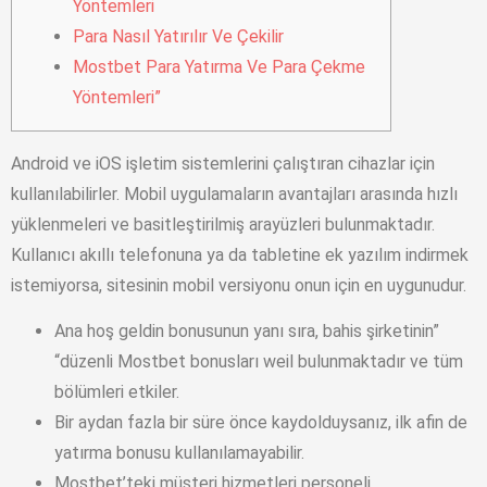
Yöntemleri
Para Nasıl Yatırılır Ve Çekilir
Mostbet Para Yatırma Ve Para Çekme
Yöntemleri”
Android ve iOS işletim sistemlerini çalıştıran cihazlar için
kullanılabilirler. Mobil uygulamaların avantajları arasında hızlı
yüklenmeleri ve basitleştirilmiş arayüzleri bulunmaktadır.
Kullanıcı akıllı telefonuna ya da tabletine ek yazılım indirmek
istemiyorsa, sitesinin mobil versiyonu onun için en uygunudur.
Ana hoş geldin bonusunun yanı sıra, bahis şirketinin”
“düzenli Mostbet bonusları weil bulunmaktadır ve tüm
bölümleri etkiler.
Bir aydan fazla bir süre önce kaydolduysanız, ilk afin de
yatırma bonusu kullanılamayabilir.
Mostbet’teki müşteri hizmetleri personeli,