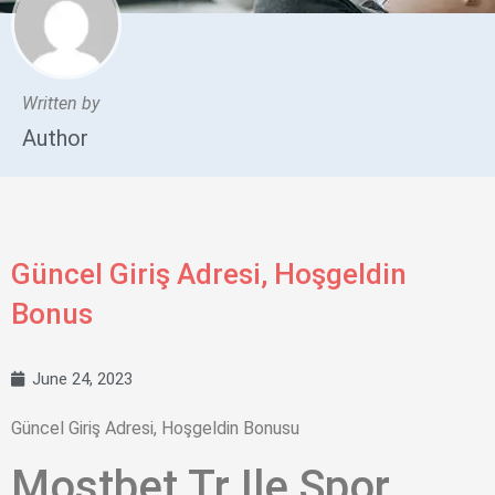
Written by
Author
Güncel Giriş Adresi, Hoşgeldin
Bonus
June 24, 2023
Güncel Giriş Adresi, Hoşgeldin Bonusu
Mostbet Tr Ile Spor