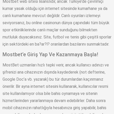
Mostbet web sitesi lisanslıdır, ancak Türkiye’de çevrimiçi
kumar yasak olduğu için internet sitesinde kumarhane ya da
canlı kumarhane mevcut değildir. Canlı oyunları izlemeyi
seviyorsanız, bu online casinonun dünya çapındaki tüm büyük
spor etkinliklerinde canlı maçlar sunduğunu bilmekten
mutluluk duyacaksınız. Site, futbol ve tenis gibi çeşitli sporlar
için sektördeki en ba?ar?l? oranlardan bazılarını sunmaktadır.
Mostbet’e Giriş Yap Ve Kazanmaya Başla!
MostBet uzmanları hızlı tepki verir, ancak kullanıcı adınızı ve
şifrenizi ana cihazınızın dışında kaydederek (not defterine,
Google Doc’a vb. yazarak) bu tür durumlardan kaçınmanız
önerilir. Bir ayna internet sitesini kullanarak, kullanıcılar resmi
site kullanılamıyor olsa bile bahis oynamaya ve sitenin
hizmetlerinden yararlanmaya devam edebilirler. Daha sonra
mobil cihazınızın rahatlığıyla hesabınıza giriş yapabilir, bahis