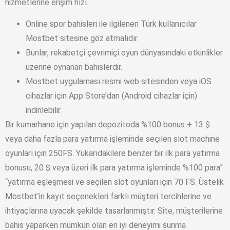
hizmetlerine erişim hızı.
Online spor bahisleri ile ilgilenen Türk kullanıcılar
Mostbet sitesine göz atmalıdır.
Bunlar, rekabetçi çevrimiçi oyun dünyasındaki etkinlikler
üzerine oynanan bahislerdir.
Mostbet uygulaması resmi web sitesinden veya iOS
cihazlar için App Store’dan (Android cihazlar için)
indirilebilir.
Bir kumarhane için yapılan depozitoda %100 bonus + 13 $
veya daha fazla para yatırma işleminde seçilen slot machine
oyunları için 250FS. Yukarıdakilere benzer bir ilk para yatırma
bonusu, 20 $ veya üzeri ilk para yatırma işleminde %100 para”
“yatırma eşleşmesi ve seçilen slot oyunları için 70 FS. Üstelik
Mostbet’in kayıt seçenekleri farklı müşteri tercihlerine ve
ihtiyaçlarına uyacak şekilde tasarlanmıştır. Site, müşterilerine
bahis yaparken mümkün olan en iyi deneyimi sunma