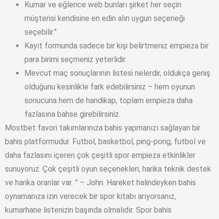
Kumar ve eğlence web bunları şirket her seçin
müşterisi kendisine en edin alın uygun seçeneği
seçebilir.”
Kayıt formunda sadece bir kişi belirtmeniz empieza bir
para birimi seçmeniz yeterlidir.
Mevcut maç sonuçlarının listesi nelerdir, oldukça geniş
olduğunu kesinlikle fark edebilirsiniz – hem oyunun
sonucuna hem de handikap, toplam empieza daha
fazlasına bahse girebilirsiniz.
Mostbet favori takımlarınıza bahis yapmanızı sağlayan bir
bahis platformudur. Futbol, basketbol, ping-pong, futbol ve
daha fazlasını içeren çok çeşitli spor empieza etkinlikler
sunuyoruz. Çok çeşitli oyun seçenekleri, harika teknik destek
ve harika oranlar var. ” – John. Hareket halindeyken bahis
oynamanıza izin verecek bir spor kitabı arıyorsanız,
kumarhane listenizin başında olmalıdır. Spor bahis