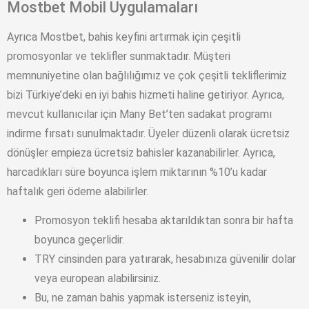
Mostbet Mobil Uygulamaları
Ayrıca Mostbet, bahis keyfini artırmak için çeşitli
promosyonlar ve teklifler sunmaktadır. Müşteri
memnuniyetine olan bağlılığımız ve çok çeşitli tekliflerimiz
bizi Türkiye’deki en iyi bahis hizmeti haline getiriyor. Ayrıca,
mevcut kullanıcılar için Many Bet’ten sadakat programı
indirme fırsatı sunulmaktadır. Üyeler düzenli olarak ücretsiz
dönüşler empieza ücretsiz bahisler kazanabilirler. Ayrıca,
harcadıkları süre boyunca işlem miktarının %10’u kadar
haftalık geri ödeme alabilirler.
Promosyon teklifi hesaba aktarıldıktan sonra bir hafta
boyunca geçerlidir.
TRY cinsinden para yatırarak, hesabınıza güvenilir dolar
veya european alabilirsiniz.
Bu, ne zaman bahis yapmak isterseniz isteyin,