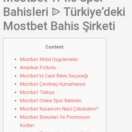
Bahisleri ᐉ Türkiye’deki
Mostbet Bahis Şirketi
Content
Mostbet Mobil Uygulamaları
Amerikan Futbolu
Mostbet’te Canlı Bahis Seçeneği
Mostbet Çevrimiçi Kumarhanesi
Mostbet Türkiye
Mostbet Online Spor Bahisleri
Mostbet Kazancımı Nasıl Çekebilirim?
Mostbet Bonusları Ve Promosyon
Kodları