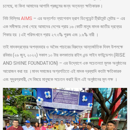
চলেছে, যা কিনা আমাদের আগামি প্রজন্মের জন্য অত্যন্ত ক্ষতিকারক।
নিউ দিল্লির
AIMS
– এর অন্তর্গত ন্যাশেনাল ড্রাগ ডিপেন্ডেন্ট ট্রিটমেন্ট সেন্টার – এর
এক সমীক্ষায় দেখা গেছে আমাদের দেশের প্রায় ১৬ কোটি মানুষ মাদক জাতীয় দ্রব্যের
শিকার হয় ।এই পরিসংখানে প্রায় ২৭.৩% পুরুষ এবং ১.৬% নারী ।
তাই মাদকদ্রব্যের অপব্যবহার ও অবৈধ পাচারের বিরুদ্ধে আন্তর্জাতিক দিবস উপলক্ষে
রবিবার (২৬ জুন, ২০২২) সকাল ১০ টায় কলকাতার রাইস এন্ড সাইন ফাউন্ডেশন (RISE
AND SHINE FOUNDATION) – এর উদ্যোগে এক সচেতনতা মূলক অনুষ্ঠানের
আয়োজন করা হয় ।মানব সমাজের অগ্রগতিতে এই মাদক দ্রব্যাদি কতটা ক্ষতিকারক
এবং সুদূরপ্রসারী, সে বিষয়ে মানুষকে সচেতন করাই ছিল এই অনুষ্ঠানের মূল লক্ষ ।