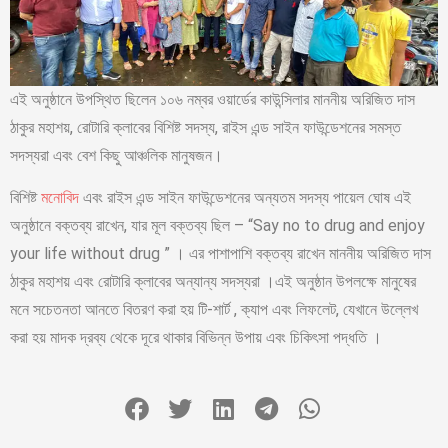
এই অনুষ্ঠানে উপস্থিত ছিলেন ১০৬ নম্বর ওয়ার্ডের কাউন্সিলার মাননীয় অরিজিত দাস
ঠাকুর মহাশয়, রোটারি ক্লাবের বিশিষ্ট সদস্য, রাইস এন্ড সাইন ফাউন্ডেশনের সমস্ত
সদস্যরা এবং বেশ কিছু আঞ্চলিক মানুষজন।
বিশিষ্ট
মনোবিদ
এবং রাইস এন্ড সাইন ফাউন্ডেশনের অন্যতম সদস্য পায়েল ঘোষ এই
অনুষ্ঠানে বক্তব্য রাখেন, যার মূল বক্তব্য ছিল – “Say no to drug and enjoy
your life without drug ” । এর পাশাপাশি বক্তব্য রাখেন মাননীয় অরিজিত দাস
ঠাকুর মহাশয় এবং রোটারি ক্লাবের অন্যান্য সদস্যরা ।এই অনুষ্ঠান উপলক্ষে মানুষের
মনে সচেতনতা আনতে বিতরণ করা হয় টি-শার্ট , ক্যাপ এবং লিফলেট, যেখানে উল্লেখ
করা হয় মাদক দ্রব্য থেকে দূরে থাকার বিভিন্ন উপায় এবং চিকিৎসা পদ্ধতি ।