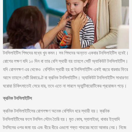
টনসিলাইটিস শিশুদের মধ্যে খুব কমন। সব শিশুদের অন্তত একবার টনসিলাইটিস হবেই।
রোগের লক্ষণ যদি ১০ দিন বা তার বেশি স্থায়ী হয় তাহলে সেটি অ্যাকিউট টনসিলাইটিস।
যদি রোগলক্ষণ এর থেকেও বেশিদিন স্থায়ী হয় বা টনসিলাইটিস একই বছরে বারবার ফিরে
আসে তাহলে সেটি রিকারেণ্ট বা ক্রনিক টনসিলাইটিস। অ্যাকিউট টনসিলাইটিস সাধারণত
ঘরোয়া চিকিৎসাতেই সেরে যায়, তবে এতে না সারলে অ্যান্টিবায়োটিকের প্রয়োজন পড়ে।
ক্রনিক টনসিলাইটিস
ক্রনিক টনসিলাইটিসের রোগলক্ষণ অনেক বেশিদিন ধরে স্থায়ী হয়। ক্রনিক
টনসিলাইটিসের ফলে টনসিল স্টোন তৈরি হয়। মৃত কোষ, স্যালাইভা, খাবার ইত্যাদি
টনসিলের ওপর জমা হয় এবং ধীরে ধীরে এগুলো শক্ত পাথরের মতো আকার নেয়। নিজে