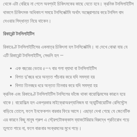
থেকে এটা বেরিয়ে না গেলে অবশ্যই চিকিৎসকের কাছে যেতে হবে। ক্রনিক টনসিলাইটিস
থাকলে চিকিৎসক অধিকাংশ সময়ে টনসিলেক্টমি অর্থাৎ অস্ত্রোপচার করে টনসিল বাদ
দেওয়ার সিদ্ধান্ত নিয়ে থাকেন।
রিকারেন্ট টনসিলাইটিস
রিকারেণ্ট টনসিলাইটিসের একমাত্র চিকিৎসা হল টনসিলেক্টমি। যা দেখে বোঝা যায় যে
এটি রিকারেন্ট টনসিলাইটিস, সেগুলি হল —
এক বছরের ভেতর ৫–৭ বার গলা ব্যাথা বা টনসিলাইটিস
বিগত দু’বছর ধরে অন্তত পাঁচবার করে যদি সমস্যা হয়
বিগত তিনবছর ধরে অন্তত তিনবার করে যদি সমস্যা হয়
ক্রনিক এবং রিকারেণ্ট টনসিলাইটিস টনসিলের ভাঁজে থাকা বায়োফিল্মসের কারনে হয়ে
থাকে। বায়োফিল্ম হল একপ্রকার মাইক্রোঅরগ্যানিজম যা অ্যান্টিবায়োটিক রেসিস্টেন্স
বাড়িয়ে তোলে, ফলে ইনফেকশন বারবার ফিরে আসে। এছাড়া দেখা গেছে যে জেনেটিক
এর কারনে কিছু মানুষ গ্রুপ এ স্ট্রেপটোকক্কাস ব্যাকটেরিয়ার বিরুদ্ধে প্রতিরোধ গড়ে
তুলতে পারে না, ফলে বারংবার সংক্রমনের মুখে পড়ে।