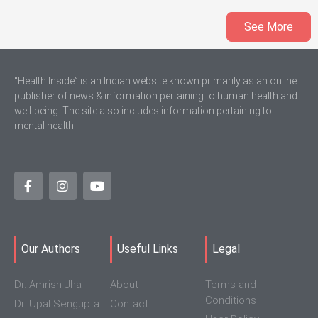
See More
“Health Inside” is an Indian website known primarily as an online
publisher of news & information pertaining to human health and
well-being. The site also includes information pertaining to
mental health.
Our Authors
Useful Links
Legal
Dr. Amrish Jha
About
Terms and
Conditions
Dr. Upal Sengupta
Contact