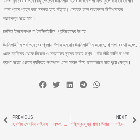
যদিও খুব রেয়ার তবে কিছু ক্ষেত্রে টনসিলাইটিসের কারনে গলা এত ফুলে যায় যে রোগীর
পক্ষে শ্বাস গ্রহন করা সমস্যা হয়ে দাঁড়ায়। সেরকম হলে তৎক্ষনাত চিকিৎসকের
শরনাপন্ন হতে হবে।
টনসিল ইনফেকশন বা টনসিলাইটিস প্রতিরোধের উপায়
টনসিলাইটিস প্রতিরোধের প্রধান উপায় হল,যার টনসিলাইটিস হয়েছে, বা গলা ব্যাথা হচ্ছে,
এমন ব্যক্তির থেকে নিজের ও সন্তানের দূরত্ব বজায় রাখুন। যাঁর হাঁচি কাশি বা গলা
ব্যাথা হচ্ছে এরকম ব্যক্তির সংস্পর্শে এলে সাবান দিয়ে ভালোভাবে হাত ধুয়ে ফেলুন।
PREVIOUS
NEXT
হারপিস জোস্টার ভাইরাস – লক্ষণ, কারন,জটিলতা ও প্রতিকার
মস্তিষ্ক সুস্থ রাখার উপায় — মাইন্ড ডায়েট