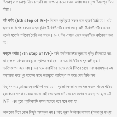
ডিম্বাণু ও শুক্রাণুর নিষেক প্রক্রিয়া সম্পন্ন করেন সহজ কথায় শুক্রাণু ও ডিম্বাণুর মিলন
ঘটায়।
ষষ্ঠ পর্যায় (6th step of IVF)-
নিষেক প্রক্রিয়া সফল হলে ভ্রূণ তৈরি হয়। এই
ভ্রূণকে বিশেষ ধরনের অত্যাধুনিক ইনকিউবেটরে রাখা হয়। এই ইনকিউবেটরে মায়ের
গর্ভের মতোই পরিবেশ তৈরি করা থাকে। ৬-৭ দিন এখানে রেখে ভ্রূণটিকে পর্যবেক্ষণ করা
হয়।
সপ্তম পর্যায় (7th step of IVF)-
যদি ইনকিউবেটরে ভ্রূণের বৃদ্ধি ঠিকমতো হয়,
তা হলে তা মায়ের জরায়ুতে স্থাপন করা হয়। ৫-১০ মিনিটের মধ্যে এই ভ্রূণ
প্রতিস্থাপন হয়ে যায়। ভ্রূণকে ক্যাথিটার নামের ছোট্ট টিউবে রেখে এবং যথাসম্ভব কম
নাড়াচাড়া করে খুব যত্নের সাথে জরায়ুতে প্রতিস্থাপন করে দেন চিকিৎসক।
কিছুদিন পরে ,মায়ের রক্তপরীক্ষা করা হয়। স্বাভাবিক ভাবে কনসিভ করলে মায়ের শরীরে
হরমোনের মাত্রা যেরকম আসে, এই ক্ষেত্রেও যদি সেরকম ফলাফল আসে, তা হলে এই
IVF –এর পুরো প্রক্রিয়াটি সফল হয়েছে বলে মনে করা হয়।
আজকের দিনে কোন কিছুই অসম্ভব নয়। তাই পুরুষ উর্বরতার সমস্যা (শুক্রাণুর সংখ্যা