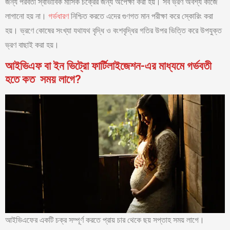
জন্য পরবর্তী স্বাভাবিক মাসিক চক্রের জন্য অপেক্ষা করা হয়। সব ভ্রণ অবশ্য কাজে
লাগানো হয় না।
গর্ভধারণ
নিশ্চিত করতে এদের গুণগত মান পরীক্ষা করে স্কোরিং করা
হয়। ভ্রণে কোষের সংখ্যা যথাযথ বৃদ্ধি ও বংশবৃদ্ধির গতির উপর ভিত্তি করে উপযুক্ত
ভ্রণ বাছাই করা হয়।
আইভিএফ বা ইন ভিট্রো ফার্টিলাইজেশন-এর মাধ্যমে গর্ভবতী
হতে কত সময় লাগে?
আইভিএফের একটি চক্র সম্পূর্ণ করতে প্রায় চার থেকে ছয় সপ্তাহ সময় লাগে।