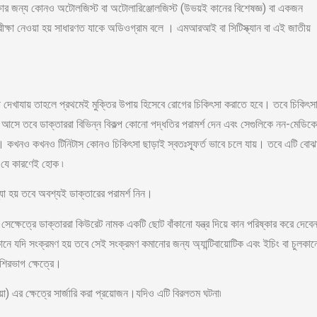
ীক্ষার জন্য কোনও অটোলজিস্ট
বা অটোলারিঞ্জোলজিস্ট (উভয়ই কানের বিশেষজ্ঞ) বা একজন
রীক্ষা নেওয়া হয় সাধারণত যাকে অডিওগ্রাম বলে । এমআরআই
বা
সিটিস্ক্যান
বা এই জাতীয়
 দেখাযায় তাহলে প্রথমেই মুক্তির উপায় হিসেবে রোগের চিকিৎসা করাতে হবে। তবে চিকিৎস
রণে আসে তবে ডাক্তাররা বিভিন্ন বিকল্প কোনো পদ্ধতির পরামর্শ দেন এবং সেগুলিকে নন-মেডিক
রে। কখনও কখনও টিনিটাস কোনও চিকিৎসা ছাড়াই স্বতঃস্ফূর্ত ভাবে চলে যায়। তবে এটি বোঝ
সে যে কারণেই হোক ৷
যা হয় তবে অবশ্যই ডাক্তারের পরামর্শ নিন।
ক্ষেত্রে ডাক্তাররা কিউরেট নামক একটি ছোট বাঁকানো যন্ত্র দিয়ে কান পরিষ্কার করে দেবেন
ে যদি সংক্রমণ হয় তবে সেই সংক্রমণ কমানোর জন্য অ্যান্টিবায়োটিক এবং ইচিং বা চুলকা
েশিরভাগ ক্ষেত্রে।
য়া) এর ক্ষেত্রে সার্জারি করা প্রয়োজন।যদিও এটি বিরলতম ঘটনা৷