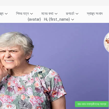
্থ্য
শিশুর যত্ন
মনের কথা
রূপচর্চা
স্বাস্থ্য সংবাদ
{avatar} Hi, {first_name}
নাক-কান-গলা
প্রবীণদের সমস্যা