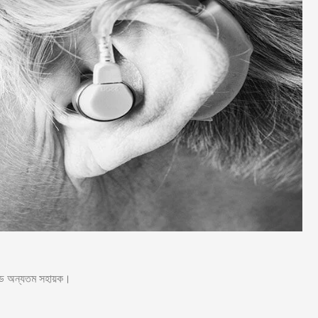
 এইড অন্যতম সহায়ক।