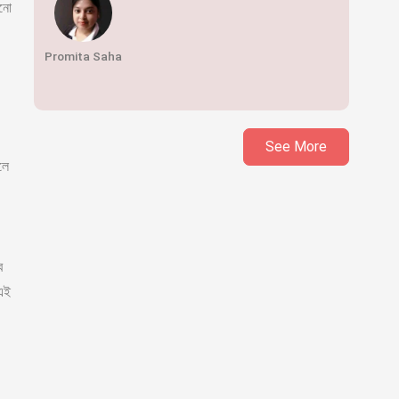
োনো
Promita Saha
See More
লে
ে
 এই