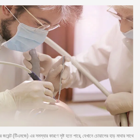
ার জয়েন্ট (টিএমজে) এর সমস্যার কারণে সৃষ্ট হতে পারে, যেখানে চোয়ালের হাড় মাথার সাথে