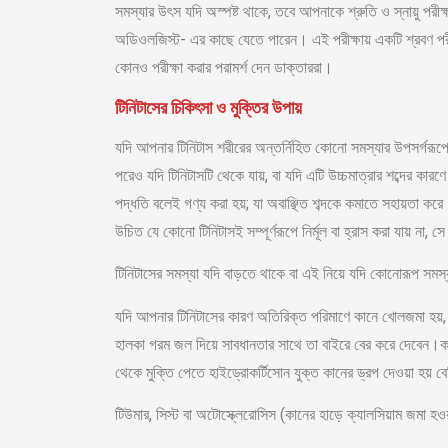
সমস্যার উৎস যদি অস্পষ্ট থাকে, তবে আপনাকে শ্রুতি ও স্নায়ু পর
অডিওলজিস্ট- এর কাছে যেতে পারেন। এই পরীক্ষায় একটি শ্রবণ প
কোনও পরীক্ষা করার পরামর্শ দেন ডাক্তাররা।
টিনিটাসের চিকিৎসা ও মুক্তির উপায়
যদি আপনার টিনিটাস শরীরের অন্তর্নিহিত কোনো সমস্যার উপসর্গরূপে
পরেও যদি টিনিটাসটি থেকে যায়, বা যদি এটি উচ্চমাত্রার শব্দের কা
পদ্ধতি বলেই গণ্য করা হয়; যা অবাঞ্ছিত শব্দকে কমাতে সহায়তা ক
উচিত যে কোনো টিনিটাসই সম্পূর্ণরূপে নির্মূল বা হ্রাস করা যায় না, 
টিনিটাসের সমস্যা যদি বাড়তে থাকে বা এই নিয়ে যদি কোনোরূপ সমস্
যদি আপনার টিনিটাসের কারণ অতিরিক্ত পরিমাণে কানে খোলজমা হয়, সে
হালকা গরম জল দিয়ে সাবধানতার সাথে তা বাইরে বের করে দেবেন।কান
থেকে মুক্তি পেতে হাইড্রোকর্টিসোন যুক্ত কানের ড্রপ দেওয়া হয় ব
টিউমার, সিস্ট বা অটোস্ক্লেরোসিস (কানের হাড়ে ক্যালসিয়াম জমা হও