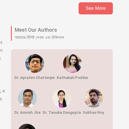
See More
Meet Our Authors
আমাদের বিশিষ্ট লেখক এবং চিকিৎসক
ার
েল
া
Dr. Apratim Chatterjee
Kathakali Poddar
, বা
নো
Dr. Amrish Jha
Dr. Tanuka Dasgupta
Subhas Roy