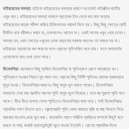
থাইরয়েডের সমস্যা:
হাইপো থাইরয়েডের সমস্যার কারণে অনেকেই থাইরক্সিন জাতীয়
ওষুধ খান। থাইরয়েডের সমস্যা থাকলে প্রত্যেক তিন থেকে ছয় মাস অন্তর
থাইরয়েডের মাত্রা পরীক্ষা করিয়ে চিকিৎসকের পরামর্শ নিতে হয়। কিছু কিছু ক্ষেত্রে রোগী
দীর্ঘদিন ধরে পরীক্ষাও করান না, চেকআপেও আসেন না। একই দাগের ওষুধ খেয়ে চলেন।
সমস্যা হল, এমন ক্ষেত্রে ওষুধের ডোজ বাড়ানোর দরকার পড়লেও তা সম্ভব হয় না।
থাইরয়েড হরমোনের কম ক্ষরণের ফলে ব্রেনের স্মৃতিশক্তি কমে যায়। ফলে কথাবার্তায়
এলোমেলো ভাব দেখা যেতে পারে।
ডিমেনশিয়া:
বয়সকালে কিছু ব্যক্তি ডিমেনশিয়া বা স্মৃতিভ্রংশ রোগে আক্রান্ত হন।
স্মৃতিভ্রংশ হওয়ার পিছনে মূল কারণ হল, ব্রেনের কিছু নির্দিষ্ট স্মৃতিধর কোষের ক্রমান্বয়ে
মৃত্যু হওয়া। ডিমেনশিয়ার কারণেও কিছু মানুষ ভুল বকতে পারেন। ডিমেনশিয়ায়
সাধারণত দেখা যায় অল্পদিন আগের স্মৃতি মানুষ ভুলে গিয়েছে। তবে বহু পুরনো স্মৃতি মনে
থাকে। ধীরে ধীরে অবশ্য সেসব স্মৃতিতেও ডিমেনশিয়ার থাবা পড়ে। তাই ডিমেনশিয়ার
প্রাথমিক লক্ষণ চিনতে হবে। স্বল্পমেয়াদি স্মৃতি যেমন বাজারে সব্জি বা মাছ কিনতে গিয়ে
বারংবার পাওনাগণ্ডায় ভুল করা। কয়েকদিন আগে পরিচিত ব্যক্তির সম্পর্কে কিছুই মনে
করতে না পারা, জরুরি অ্যাপয়েন্টমেন্ট ভুলে যাওয়া ইত্যাদি। রোগের প্রাথমিক দিকে