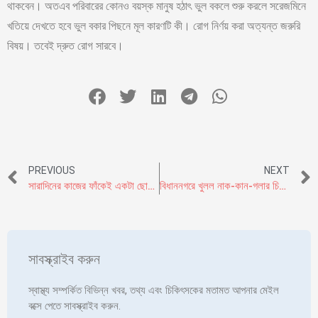
থাকবেন। অতএব পরিবারের কোনও বয়স্ক মানুষ হঠাৎ ভুল বকলে শুরু করলে সরেজমিনে
খতিয়ে দেখতে হবে ভুল বকার পিছনে মূল কারণটি কী। রোগ নির্ণয় করা অত্যন্ত জরুরি
বিষয়। তবেই দ্রুত রোগ সারবে।
PREVIOUS
NEXT
সারাদিনের কাজের ফাঁকেই একটা ছোট্ট ঘুম বা ন্যাপ ভালো নাকি মন্দ ?
বিধাননগরে খুলল নাক-কান-গলার চিকিৎসার অত্যাধুনিক হাসপাতাল।
সাবস্ক্রাইব করুন
স্বাস্থ্য সম্পর্কিত বিভিন্ন খবর, তথ্য এবং চিকিৎসকের মতামত আপনার মেইল
বক্সে পেতে সাবস্ক্রাইব করুন.