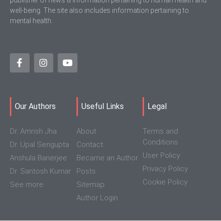
publisher of news & information pertaining to human health and
well-being. The site also includes information pertaining to
mental health.
Our Authors
Useful Links
Legal
Dr. Amrish Jha
About
Terms and
Conditions
Dr. Upal Sengupta
Contact
User Policy
Anshula Banerjee
Became an Author
Privacy Policy
Dr. Santosh Kumar
Posts
Cookie Policy
See more
Sitemap
Author Login