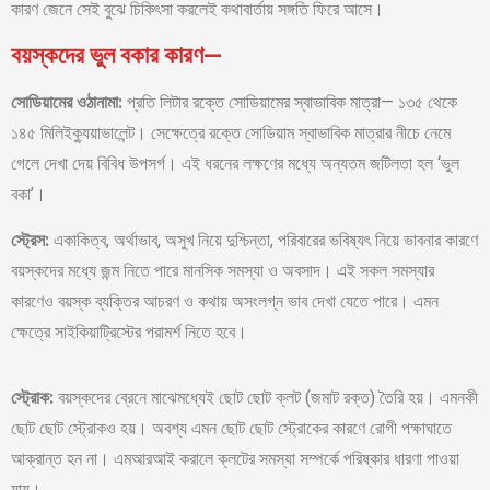
কারণ জেনে সেই বুঝে চিকিৎসা করলেই কথাবার্তায় সঙ্গতি ফিরে আসে।
বয়স্কদের ভুল বকার কারণ—
সোডিয়ামের ওঠানামা:
প্রতি লিটার রক্তে সোডিয়ামের স্বাভাবিক মাত্রা— ১৩৫ থেকে
১৪৫ মিলিইক্যুয়াভালেন্ট। সেক্ষেত্রে রক্তে সোডিয়াম স্বাভাবিক মাত্রার নীচে নেমে
গেলে দেখা দেয় বিবিধ উপসর্গ। এই ধরনের লক্ষণের মধ্যে অন্যতম জটিলতা হল ‘ভুল
বকা’।
স্ট্রেস:
একাকিত্ব, অর্থাভাব, অসুখ নিয়ে দুশ্চিন্তা, পরিবারের ভবিষ্যৎ নিয়ে ভাবনার কারণে
বয়স্কদের মধ্যে জন্ম নিতে পারে মানসিক সমস্যা ও অবসাদ। এই সকল সমস্যার
কারণেও বয়স্ক ব্যক্তির আচরণ ও কথায় অসংলগ্ন ভাব দেখা যেতে পারে। এমন
ক্ষেত্রে সাইকিয়াট্রিস্টের পরামর্শ নিতে হবে।
স্ট্রোক:
বয়স্কদের ব্রেনে মাঝেমধ্যেই ছোট ছোট ক্লট (জমাট রক্ত) তৈরি হয়। এমনকী
ছোট ছোট স্ট্রোকও হয়। অবশ্য এমন ছোট ছোট স্ট্রোকের কারণে রোগী পক্ষাঘাতে
আক্রান্ত হন না। এমআরআই করালে ক্লটের সমস্যা সম্পর্কে পরিষ্কার ধারণা পাওয়া
যায়।