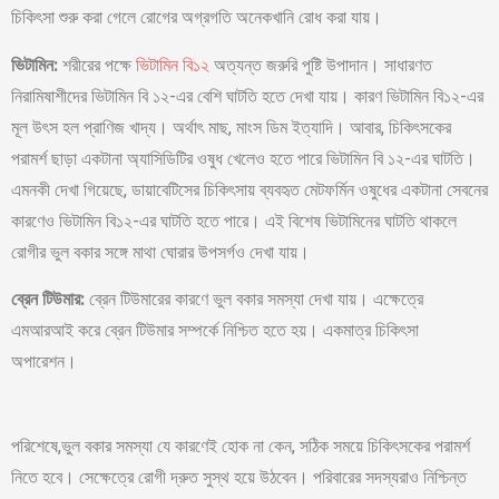
চিকিৎসা শুরু করা গেলে রোগের অগ্রগতি অনেকখানি রোধ করা যায়।
ভিটামিন:
শরীরের পক্ষে
ভিটামিন বি১২
অত্যন্ত জরুরি পুষ্টি উপাদান। সাধারণত
নিরামিষাশীদের ভিটামিন বি ১২-এর বেশি ঘাটতি হতে দেখা যায়। কারণ ভিটামিন বি১২-এর
মূল উৎস হল প্রাণিজ খাদ্য। অর্থাৎ মাছ, মাংস ডিম ইত্যাদি। আবার, চিকিৎসকের
পরামর্শ ছাড়া একটানা অ্যাসিডিটির ওষুধ খেলেও হতে পারে ভিটামিন বি ১২-এর ঘাটতি।
এমনকী দেখা গিয়েছে, ডায়াবেটিসের চিকিৎসায় ব্যবহৃত মেটফর্মিন ওষুধের একটানা সেবনের
কারণেও ভিটামিন বি১২-এর ঘাটতি হতে পারে। এই বিশেষ ভিটামিনের ঘাটতি থাকলে
রোগীর ভুল বকার সঙ্গে মাথা ঘোরার উপসর্গও দেখা যায়।
ব্রেন টিউমার:
ব্রেন টিউমারের কারণে ভুল বকার সমস্যা দেখা যায়। এক্ষেত্রে
এমআরআই করে ব্রেন টিউমার সম্পর্কে নিশ্চিত হতে হয়। একমাত্র চিকিৎসা
অপারেশন।
পরিশেষে,ভুল বকার সমস্যা যে কারণেই হোক না কেন, সঠিক সময়ে চিকিৎসকের পরামর্শ
নিতে হবে। সেক্ষেত্রে রোগী দ্রুত সুস্থ হয়ে উঠবেন। পরিবারের সদস্যরাও নিশ্চিন্ত