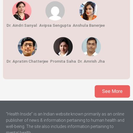
Dr. Aindri Sanyal
Avipsa Sengupta
Anshula Banerjee
Dr. Apratim Chatterjee
Promita Saha
Dr. Amrish Jha
See More
“Health Inside” is an Indian website known primarily as an online
publisher of news & information pertaining to human health and
well-being. The site also includes information pertaining to
mental health.