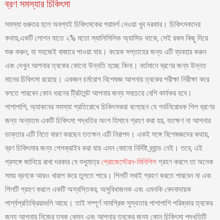
ব্রণ সমস্যার চিকিৎসা
সমস্যা গুরুতর হলে অবশ্যই চিকিৎসকের পরামর্শ নেওয়া খুব দরকার। চিকিৎসকদের
কথায়,একটি লোশন যাতে ২% মতো স্যালিসিলিক অ্যাসিড থাকে, সেই রকম কিছু দিয়ে
শুরু করুন, যা সহজেই বাজারে পাওয়া যায়। কয়েক সপ্তাহের জন্য এটি ব্যবহার করুন
এবং দেখুন আপনার ত্বকের কোনো উন্নতি হচ্ছে কিনা। বর্তমানে ব্রণের জন্য উন্নত
মানের চিকিৎসা রয়েছে। একজন চর্মরোগ বিশেষজ্ঞ আপনার ত্বকের পরীক্ষা নিরীক্ষা করে
বলতে পারবেন কোন ধরনের ট্রিটমেন্ট আপনার জন্য সবচেয়ে বেশি কার্যকর হবে।
পাশাপাশি, অ্যাকনের সমস্যা প্রতিরোধে চিকিৎসকরা বলেছেন যে গর্ভনিরোধক পিল ব্রণের
জন্য অন্যতম একটি চিকিৎসা পদ্ধতির অংশ হিসাবে গ্রহণ করা হয়, যতক্ষণ না আপনার
ডাক্তার এটি নিতে বারণ করছেন ততক্ষন এটি নিরাপদ। একই সঙ্গে বিশেষজ্ঞদের কথায়,
ব্রণ চিকিৎসার জন্য পেসক্রাইব করা যায় এমন কোনো নির্দিষ্ট ব্র্যান্ড নেই। তবে, এই
প্রসঙ্গে জানিয়ে রাখা দরকার যে শুধুমাত্র
প্রোজেস্টেরন-মিনিপিল
গ্রহণ করলে তা অনেক
সময় ব্রণকে আরও খারাপ করে তুলতে পারে। পিলটি সবাই গ্রহণ করতে পারবেন না এবং
পিলটি গ্রহণ করলে একটি অস্বস্তিকর, অসুবিধাজনক এবং এমনকি বেদনাদায়ক
পার্শ্বপ্রতিক্রিয়াগুলি আছে। তাই সম্পূর্ণ সামগ্রিক সুস্থতার পাশাপাশি পরিষ্কার ত্বকের
জন্য আপনার নিজের ত্বক কেমন এবং আপনার ত্বকের জন্য কোন চিকিৎসা পদ্ধতিটি