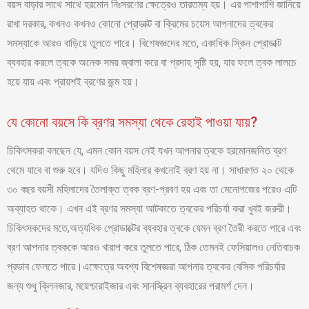
বয়স বাড়ার সাথে সাথে হরমোন নিঃসরণের ক্ষেত্রেও তারতম্য হয়। এর পাশাপাশি জানিয়ে
রাখা দরকার, কখনও কখনও কোনো প্রোডাক্ট বা ক্রিমের চয়েস আপনাদের ত্বকের
সমস্যাকে আরও বাড়িয়ে তুলতে পারে। বিশেষজ্ঞদের মতে, একাধিক স্কিন প্রোডাক্ট
ব্যবহার করলে ত্বকে অনেক সময় জ্বালা করে বা প্রদাহ সৃষ্টি হয়, যার ফলে ত্বক লালচে
হয়ে যায় এবং প্রায়শই ব্রণের জন্ম হয়।
যে কোনো বয়সে কি ব্রণর সমস্যা থেকে রেহাই পাওয়া যায়?
চিকিৎসকরা বলছেন যে, এমন কোন বয়স নেই যখন আপনার ত্বকে হরমোনজনিত ব্রণ
থেমে যাবে বা শুরু হবে। যদিও কিছু মহিলার কখনোই ব্রণ হয় না। সাধারণত ২০ থেকে
৩০ বছর বয়সী মহিলাদের তৈলাক্ত ত্বক ব্রণ-প্রবণ হয় এবং তা মেনোপজের পরেও এটি
অব্যাহত থাকে। এখন এই ব্রণর সমস্যা আটকাতে ত্বকের পরিচর্যা করা খুবই জরুরী।
চিকিৎসকদের মতে,অত্যধিক প্রোডাক্টের ব্যবহার ত্বকে যেমন ব্রণ তৈরী করতে পারে এবং
ব্রণ আপনার ত্বককে আরও খারাপ করে তুলতে পারে, ঠিক তেমনই ফেসিয়ালও নেতিবাচক
প্রভাব ফেলতে পারে।এক্ষেত্রে অবশ্য বিশেষজ্ঞরা আপনার ত্বকের বেসিক পরিচর্যার
জন্য শুধু ক্লিনজার, ময়েশ্চারাইজার এবং সানস্ক্রিন ব্যবহারের পরামর্শ দেন।