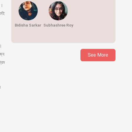
়।
্মই
Bidisha Sarkar
Subhashree Roy
 ।
্যে
See More
্রম
।
ে