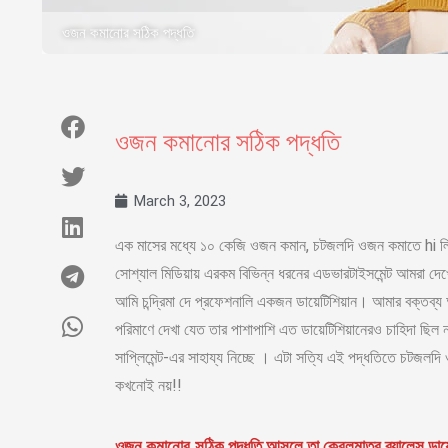
ওজন কমানোর সঠিক পদ্ধতি
ওজন কমানোর সঠিক পদ্ধতি
March 3, 2023
এক মাসের মধ্যে ১০ কেজি ওজন কমান, চটজলদি ওজন কমাতে hi লিখু
সোশ্যাল মিডিয়ায় এরকম বিভিন্ন ধরনের এডভারটাইসমেন্ট আমরা দে
আমি চন্দ্রিমা দে প্রফেশনালি একজন ডায়েটিশিয়ান। আমার বক্তব
পরিমাণে দেখা যেত তার পাশাপাশি এত ডায়েটিশিয়ানেরও চাহিদা ছিল না। ব
সাপ্লিমেন্ট-এর সাহায্য নিচ্ছে । এটা সত্যি এই পদ্ধতিতে চটজল
কখনোই নয়!!
ওজন কমানোর
সঠিক পদ্ধতি আসলে তা কেবলমাত্র ব্যালেন্স ডায