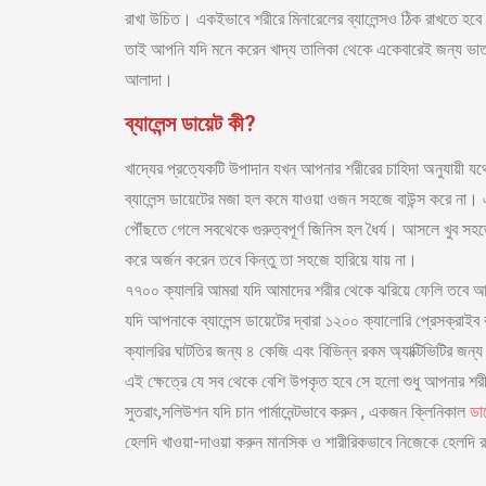
রাখা উচিত। একইভাবে শরীরে মিনারেলের ব্যালেন্সও ঠিক রাখতে হবে
তাই আপনি যদি মনে করেন খাদ্য তালিকা থেকে একেবারেই জন্য ভাত
আলাদা।
ব্যালেন্স ডায়েট কী?
খাদ্যের প্রত্যেকটি উপাদান যখন আপনার শরীরের চাহিদা অনুযায়ী 
ব্যালেন্স ডায়েটের মজা হল কমে যাওয়া ওজন সহজে বাউন্স করে না
পৌঁছতে গেলে সবথেকে গুরুত্বপূর্ণ জিনিস হল ধৈর্য। আসলে খুব সহ
করে অর্জন করেন তবে কিন্তু তা সহজে হারিয়ে যায় না।
৭৭০০ ক্যালরি আমরা যদি আমাদের শরীর থেকে ঝরিয়ে ফেলি তবে আম
যদি আপনাকে ব্যালেন্স ডায়েটের দ্বারা ১২০০ ক্যালোরি প্রেসক্র
ক্যালরির ঘাটতির জন্য ৪ কেজি এবং বিভিন্ন রকম অ্যাক্টিভিটির
এই ক্ষেত্রে যে সব থেকে বেশি উপকৃত হবে সে হলো শুধু আপনার শ
সুতরাং,সলিউশন যদি চান পার্মানেন্টভাবে করুন , একজন ক্লিনিকাল
ডা
হেলদি খাওয়া-দাওয়া করুন মানসিক ও শারীরিকভাবে নিজেকে হেলদি