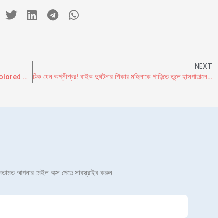
NEXT
Betonred On Line Casino Bet On Reddish Colored Casino Giriş Resmi Sitesine Yapı
ঠিক যেন অগ্নীশ্বর! বাইক দুর্ঘটনার শিকার মহিলাকে গাড়িতে তুলে হাসপাতালে নিয়ে গেলেন দুই চিকিৎসক
র মতামত আপনার মেইল বক্সে পেতে সাবস্ক্রাইব করুন.