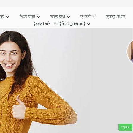
্থ্য
শিশুর যত্ন
মনের কথা
রূপচর্চা
স্বাস্থ্য সংবাদ
{avatar} Hi, {first_name}
স্থূলতা