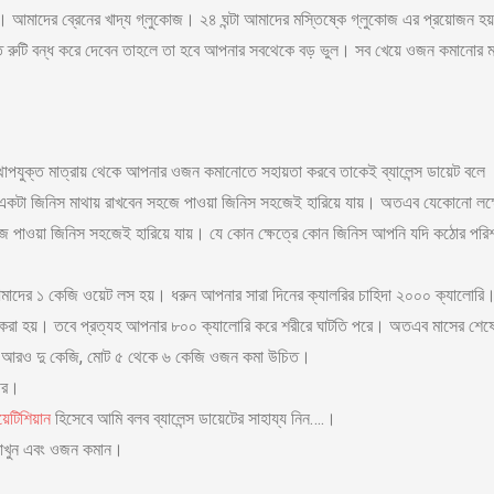
। আমাদের ব্রেনের খাদ্য গ্লুকোজ। ২৪ ঘন্টা আমাদের মস্তিষ্কে গ্লুকোজ এর প্রয়োজন হয
 রুটি বন্ধ করে দেবেন তাহলে তা হবে আপনার সবথেকে বড় ভুল। সব খেয়ে ওজন কমানোর মর
যথোপযুক্ত মাত্রায় থেকে আপনার ওজন কমানোতে সহায়তা করবে তাকেই ব্যালেন্স ডায়েট বলে
। একটা জিনিস মাথায় রাখবেন সহজে পাওয়া জিনিস সহজেই হারিয়ে যায়। অতএব যেকোনো লক্ষ
জে পাওয়া জিনিস সহজেই হারিয়ে যায়। যে কোন ক্ষেত্রে কোন জিনিস আপনি যদি কঠোর পরিশ
াদের ১ কেজি ওয়েট লস হয়। ধরুন আপনার সারা দিনের ক্যালরির চাহিদা ২০০০ ক্যালোরি
াইব করা হয়। তবে প্রত্যহ আপনার ৮০০ ক্যালোরি করে শরীরে ঘাটতি পরে। অতএব মাসের শেষ
 জন্য আরও দু কেজি, মোট ৫ থেকে ৬ কেজি ওজন কমা উচিত।
রীর।
য়েটিশিয়ান
হিসেবে আমি বলব ব্যালেন্স ডায়েটের সাহায্য নিন….।
 রাখুন এবং ওজন কমান।