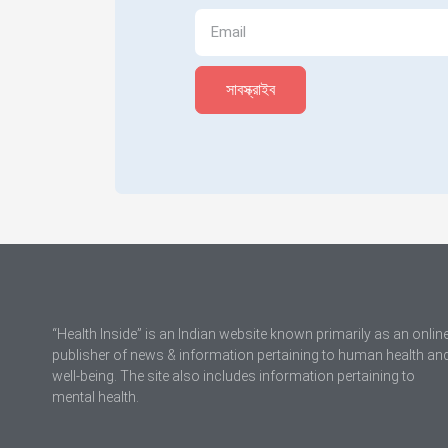
সাবস্ক্রাইব
“Health Inside” is an Indian website known primarily as an onlin
publisher of news & information pertaining to human health an
well-being. The site also includes information pertaining to
mental health.