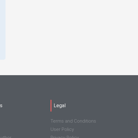
ks
Legal
Terms and Conditions
User Policy
uthor
Privacy Policy