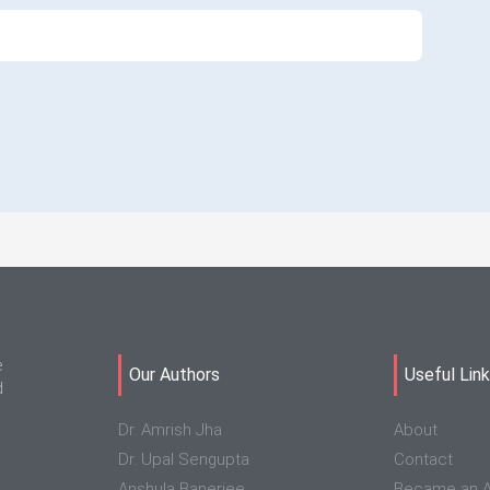
e
Our Authors
Useful Lin
d
Dr. Amrish Jha
About
Dr. Upal Sengupta
Contact
Anshula Banerjee
Became an A