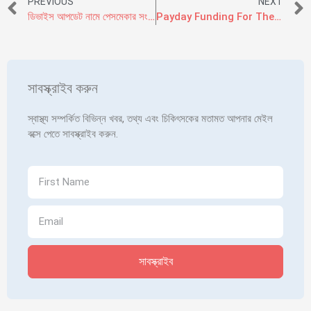
PREVIOUS
NEXT
ডিভাইস আপডেট নামে পেসমেকার সংক্রান্ত কর্মশালায় বিশিষ্ট হৃদরোগবিশেষজ্ঞদের যোগদান
Payday Funding For The Bozeman Montana, Mt Obtain Punctual Currency On-line!
সাবস্ক্রাইব করুন
স্বাস্থ্য সম্পর্কিত বিভিন্ন খবর, তথ্য এবং চিকিৎসকের মতামত আপনার মেইল
বক্সে পেতে সাবস্ক্রাইব করুন.
সাবস্ক্রাইব