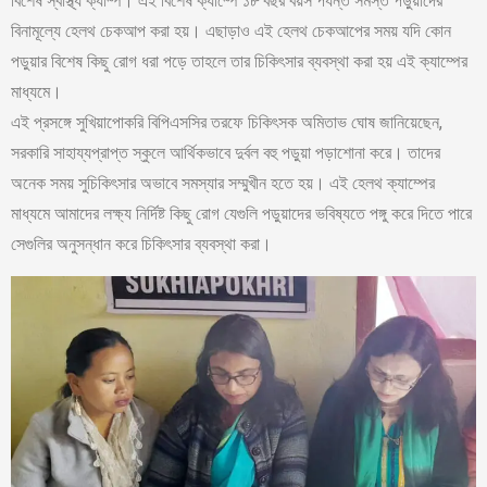
বিশেষ স্বাস্থ্য ক্যাম্প। এই বিশেষ ক্যাম্পে ১৮ বছর বয়স পর্যন্ত সমস্ত পড়ুয়াদের
বিনামূল্যে হেলথ চেকআপ করা হয়। এছাড়াও এই হেলথ চেকআপের সময় যদি কোন
পড়ুয়ার বিশেষ কিছু রোগ ধরা পড়ে তাহলে তার চিকিৎসার ব্যবস্থা করা হয় এই ক্যাম্পের
মাধ্যমে।
এই প্রসঙ্গে সুখিয়াপোকরি বিপিএসসির তরফে চিকিৎসক অমিতাভ ঘোষ জানিয়েছেন,
সরকারি সাহায্যপ্রাপ্ত স্কুলে আর্থিকভাবে দুর্বল বহু পড়ুয়া পড়াশোনা করে। তাদের
অনেক সময় সুচিকিৎসার অভাবে সমস্যার সম্মুখীন হতে হয়। এই হেলথ ক্যাম্পের
মাধ্যমে আমাদের লক্ষ্য নির্দিষ্ট কিছু রোগ যেগুলি পড়ুয়াদের ভবিষ্যতে পঙ্গু করে দিতে পারে
সেগুলির অনুসন্ধান করে চিকিৎসার ব্যবস্থা করা।