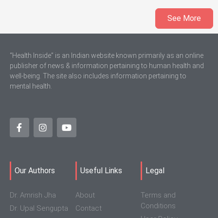
See More
“Health Inside” is an Indian website known primarily as an online
publisher of news & information pertaining to human health and
well-being. The site also includes information pertaining to
mental health.
Our Authors
Useful Links
Legal
Dr. Amrish Jha
About
Terms and
Conditions
Dr. Upal Sengupta
Contact