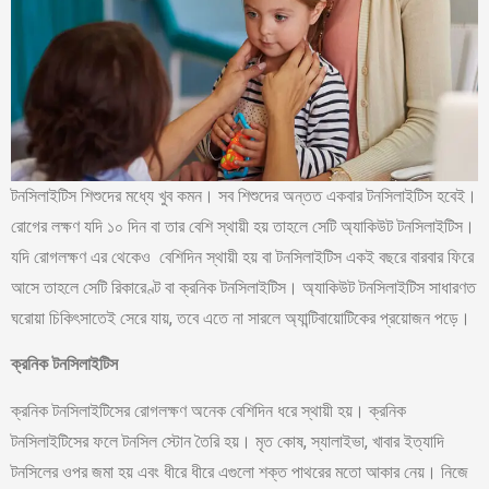
টনসিলাইটিস শিশুদের মধ্যে খুব কমন। সব শিশুদের অন্তত একবার টনসিলাইটিস হবেই।
রোগের লক্ষণ যদি ১০ দিন বা তার বেশি স্থায়ী হয় তাহলে সেটি অ্যাকিউট টনসিলাইটিস।
যদি রোগলক্ষণ এর থেকেও বেশিদিন স্থায়ী হয় বা টনসিলাইটিস একই বছরে বারবার ফিরে
আসে তাহলে সেটি রিকারেণ্ট বা ক্রনিক টনসিলাইটিস। অ্যাকিউট টনসিলাইটিস সাধারণত
ঘরোয়া চিকিৎসাতেই সেরে যায়, তবে এতে না সারলে অ্যান্টিবায়োটিকের প্রয়োজন পড়ে।
ক্রনিক টনসিলাইটিস
ক্রনিক টনসিলাইটিসের রোগলক্ষণ অনেক বেশিদিন ধরে স্থায়ী হয়। ক্রনিক
টনসিলাইটিসের ফলে টনসিল স্টোন তৈরি হয়। মৃত কোষ, স্যালাইভা, খাবার ইত্যাদি
টনসিলের ওপর জমা হয় এবং ধীরে ধীরে এগুলো শক্ত পাথরের মতো আকার নেয়। নিজে