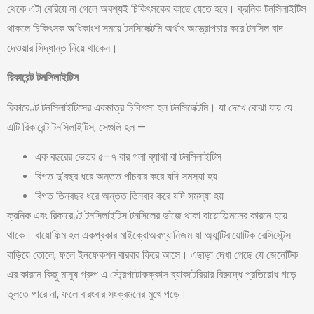
থেকে এটা বেরিয়ে না গেলে অবশ্যই চিকিৎসকের কাছে যেতে হবে। ক্রনিক টনসিলাইটিস
থাকলে চিকিৎসক অধিকাংশ সময়ে টনসিলেক্টমি অর্থাৎ অস্ত্রোপচার করে টনসিল বাদ
দেওয়ার সিদ্ধান্ত নিয়ে থাকেন।
রিকারেন্ট টনসিলাইটিস
রিকারেণ্ট টনসিলাইটিসের একমাত্র চিকিৎসা হল টনসিলেক্টমি। যা দেখে বোঝা যায় যে
এটি রিকারেন্ট টনসিলাইটিস, সেগুলি হল —
এক বছরের ভেতর ৫–৭ বার গলা ব্যাথা বা টনসিলাইটিস
বিগত দু’বছর ধরে অন্তত পাঁচবার করে যদি সমস্যা হয়
বিগত তিনবছর ধরে অন্তত তিনবার করে যদি সমস্যা হয়
ক্রনিক এবং রিকারেণ্ট টনসিলাইটিস টনসিলের ভাঁজে থাকা বায়োফিল্মসের কারনে হয়ে
থাকে। বায়োফিল্ম হল একপ্রকার মাইক্রোঅরগ্যানিজম যা অ্যান্টিবায়োটিক রেসিস্টেন্স
বাড়িয়ে তোলে, ফলে ইনফেকশন বারবার ফিরে আসে। এছাড়া দেখা গেছে যে জেনেটিক
এর কারনে কিছু মানুষ গ্রুপ এ স্ট্রেপটোকক্কাস ব্যাকটেরিয়ার বিরুদ্ধে প্রতিরোধ গড়ে
তুলতে পারে না, ফলে বারংবার সংক্রমনের মুখে পড়ে।