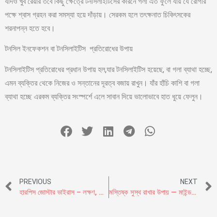
যদিও খুব রেয়ার তবে কিছু ক্ষেত্রে টনসিলাইটিসের কারনে গলা এত ফুলে যায় যে রোগীর
পক্ষে শ্বাস গ্রহন করা সমস্যা হয়ে দাঁড়ায়। সেরকম হলে তৎক্ষনাত চিকিৎসকের
শরনাপন্ন হতে হবে।
টনসিল ইনফেকশন বা টনসিলাইটিস প্রতিরোধের উপায়
টনসিলাইটিস প্রতিরোধের প্রধান উপায় হল,যার টনসিলাইটিস হয়েছে, বা গলা ব্যাথা হচ্ছে,
এমন ব্যক্তির থেকে নিজের ও সন্তানের দূরত্ব বজায় রাখুন। যাঁর হাঁচি কাশি বা গলা
ব্যাথা হচ্ছে এরকম ব্যক্তির সংস্পর্শে এলে সাবান দিয়ে ভালোভাবে হাত ধুয়ে ফেলুন।
PREVIOUS
NEXT
হারপিস জোস্টার ভাইরাস – লক্ষণ, কারন,জটিলতা ও প্রতিকার
মস্তিষ্ক সুস্থ রাখার উপায় — মাইন্ড ডায়েট