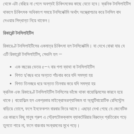
থেকে এটা বেরিয়ে না গেলে অবশ্যই চিকিৎসকের কাছে যেতে হবে। ক্রনিক টনসিলাইটিস
থাকলে চিকিৎসক অধিকাংশ সময়ে টনসিলেক্টমি অর্থাৎ অস্ত্রোপচার করে টনসিল বাদ
দেওয়ার সিদ্ধান্ত নিয়ে থাকেন।
রিকারেন্ট টনসিলাইটিস
রিকারেণ্ট টনসিলাইটিসের একমাত্র চিকিৎসা হল টনসিলেক্টমি। যা দেখে বোঝা যায় যে
এটি রিকারেন্ট টনসিলাইটিস, সেগুলি হল —
এক বছরের ভেতর ৫–৭ বার গলা ব্যাথা বা টনসিলাইটিস
বিগত দু’বছর ধরে অন্তত পাঁচবার করে যদি সমস্যা হয়
বিগত তিনবছর ধরে অন্তত তিনবার করে যদি সমস্যা হয়
ক্রনিক এবং রিকারেণ্ট টনসিলাইটিস টনসিলের ভাঁজে থাকা বায়োফিল্মসের কারনে হয়ে
থাকে। বায়োফিল্ম হল একপ্রকার মাইক্রোঅরগ্যানিজম যা অ্যান্টিবায়োটিক রেসিস্টেন্স
বাড়িয়ে তোলে, ফলে ইনফেকশন বারবার ফিরে আসে। এছাড়া দেখা গেছে যে জেনেটিক
এর কারনে কিছু মানুষ গ্রুপ এ স্ট্রেপটোকক্কাস ব্যাকটেরিয়ার বিরুদ্ধে প্রতিরোধ গড়ে
তুলতে পারে না, ফলে বারংবার সংক্রমনের মুখে পড়ে।