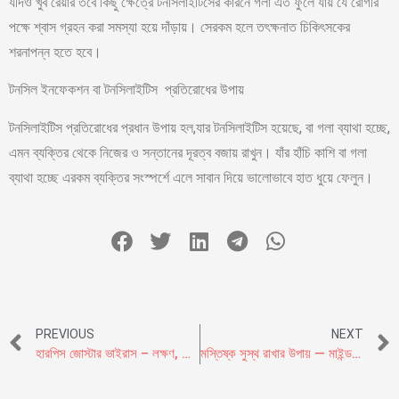
যদিও খুব রেয়ার তবে কিছু ক্ষেত্রে টনসিলাইটিসের কারনে গলা এত ফুলে যায় যে রোগীর
পক্ষে শ্বাস গ্রহন করা সমস্যা হয়ে দাঁড়ায়। সেরকম হলে তৎক্ষনাত চিকিৎসকের
শরনাপন্ন হতে হবে।
টনসিল ইনফেকশন বা টনসিলাইটিস প্রতিরোধের উপায়
টনসিলাইটিস প্রতিরোধের প্রধান উপায় হল,যার টনসিলাইটিস হয়েছে, বা গলা ব্যাথা হচ্ছে,
এমন ব্যক্তির থেকে নিজের ও সন্তানের দূরত্ব বজায় রাখুন। যাঁর হাঁচি কাশি বা গলা
ব্যাথা হচ্ছে এরকম ব্যক্তির সংস্পর্শে এলে সাবান দিয়ে ভালোভাবে হাত ধুয়ে ফেলুন।
PREVIOUS
NEXT
হারপিস জোস্টার ভাইরাস – লক্ষণ, কারন,জটিলতা ও প্রতিকার
মস্তিষ্ক সুস্থ রাখার উপায় — মাইন্ড ডায়েট