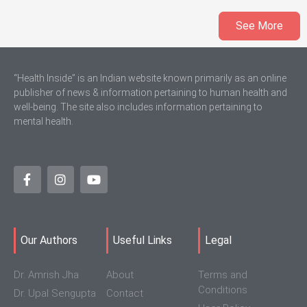
See More
“Health Inside” is an Indian website known primarily as an online
publisher of news & information pertaining to human health and
well-being. The site also includes information pertaining to
mental health.
Our Authors
Useful Links
Legal
Dr. Amrish Jha
About
Terms and
Conditions
Dr. Upal Sengupta
Contact