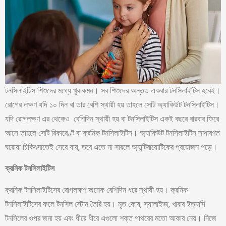
টনসিলাইটিস শিশুদের মধ্যে খুব কমন। সব শিশুদের অন্তত একবার টনসিলাইটিস হবেই।
রোগের লক্ষণ যদি ১০ দিন বা তার বেশি স্থায়ী হয় তাহলে সেটি অ্যাকিউট টনসিলাইটিস।
যদি রোগলক্ষণ এর থেকেও বেশিদিন স্থায়ী হয় বা টনসিলাইটিস একই বছরে বারবার ফিরে
আসে তাহলে সেটি রিকারেণ্ট বা ক্রনিক টনসিলাইটিস। অ্যাকিউট টনসিলাইটিস সাধারণত
ঘরোয়া চিকিৎসাতেই সেরে যায়, তবে এতে না সারলে অ্যান্টিবায়োটিকের প্রয়োজন পড়ে।
ক্রনিক টনসিলাইটিস
ক্রনিক টনসিলাইটিসের রোগলক্ষণ অনেক বেশিদিন ধরে স্থায়ী হয়। ক্রনিক
টনসিলাইটিসের ফলে টনসিল স্টোন তৈরি হয়। মৃত কোষ, স্যালাইভা, খাবার ইত্যাদি
টনসিলের ওপর জমা হয় এবং ধীরে ধীরে এগুলো শক্ত পাথরের মতো আকার নেয়। নিজে