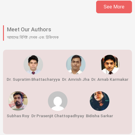
See More
Meet Our Authors
আমাদের বিশিষ্ট লেখক এবং চিকিৎসক
Dr. Supratim Bhattacharyya
Dr. Amrish Jha
Dr. Arnab Karmakar
Subhas Roy
Dr Prasenjit Chattopadhyay
Bidisha Sarkar