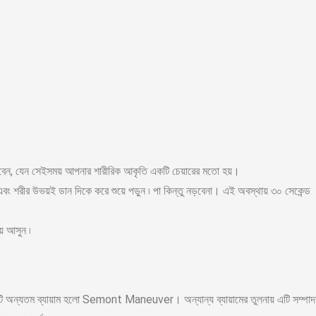
খবেন, যেন সেইসময় আপনার শারীরিক আকৃতি একটি চেয়ারের মতো হয়।
বং শরীর উভয়ই ডান দিকে করে শুয়ে পড়ুন ৷ পা কিন্তু নড়বেনা। এই অবস্থায় ৩০ সেকেন্ড
ে আসুন ৷
কটি অন্যতম ব্যায়াম হলো Semont Maneuver। অন্যান্য ব্যায়ামের তুলনায় এটি সম্পা