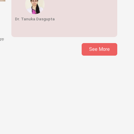
Dr. Tanuka Dasgupta
রেক
See More