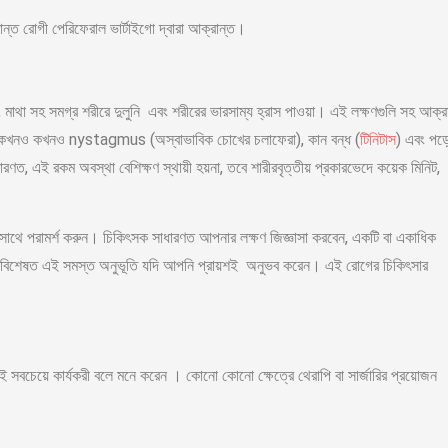
রান্ত রোগী পেরিফেরাল ভার্টাইগো দ্বারা আক্রান্ত।
 মাথা সহ সমগ্র শরীরে দুলুনি এবং শরীরের ভারসাম্য হ্রাস পাওয়া। এই লক্ষণগুলি সহ আক্র
ব্যথা, কখনও কখনও nystagmus (অস্বাভাবিক চোখের চলাফেরা), কান বন্ধ (
টিনিটাস
) এবং পড়
, এই রকম অবস্থা বেশিক্ষণ স্থায়ী হয়না, তবে শারীরবৃত্তীয় প্রকারভেদে কয়েক মিনিট,
াথে পরামর্শ করুন। চিকিৎসক সাধারণত আপনার লক্ষণ জিজ্ঞাসা করবেন, একটি বা একাধিক
েন। বিশেষত এই সমস্ত অনুভূতি যদি আপনি প্রায়শই অনুভব করেন। এই রোগের চিকিৎসার
ই সবচেয়ে কার্যকরী বলে মনে করেন । কোনো কোনো ক্ষেত্রে থেরাপি বা সার্জারির প্রয়োজন