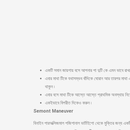
একটি সমান জায়গায় বসে আপনার পা দুটি কে এমন ভাবে রা
এবার মাথা টিকে যথাসম্ভব বাঁদিকে ঘোরান আর তারপর মাথা এ
থাকুন ৷
এবার বসে মাথা টিকে আস্তে আস্তে প্রাথমিক অবস্থায় নিয়
একইভাবে বিপরীত দিকেও করুন ৷
Semont Maneuver
বিনাইন পারঅক্সিজমাল পজিশানাল ভার্টাইগো থেকে মুক্তির জন্য এ