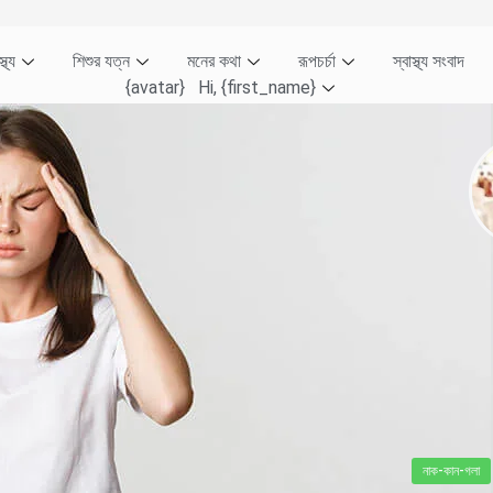
্থ্য
শিশুর যত্ন
মনের কথা
রূপচর্চা
স্বাস্থ্য সংবাদ
{avatar} Hi, {first_name}
নাক-কান-গলা