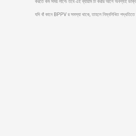
করতে কম সময় লাগে৷ তবে এই ব্যায়াম টি করার আগে অবশ্যই ডাক্তা
যদি বাঁ কানে BPPV র সমস্যা থাকে, তাহলে নিম্নলিখিত পদ্ধতিতে ডাক