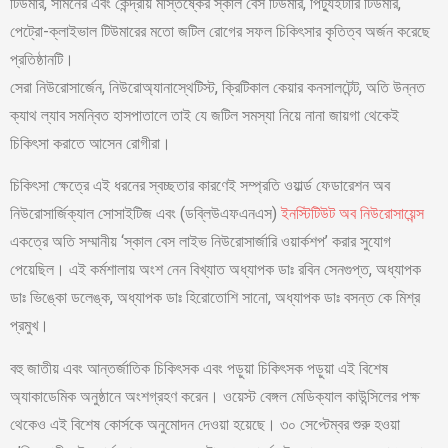
টিউমার, সামনের এবং কেন্দ্রীয় মস্তিষ্কের স্কাল বেস টিউমার, পিট্যুইটারি টিউমার,
পেট্রো-ক্লাইভাল টিউমারের মতো জটিল রোগের সফল চিকিৎসার কৃতিত্ব অর্জন করেছে
প্রতিষ্ঠানটি।
সেরা নিউরোসার্জেন, নিউরোঅ্যানাস্থেটিস্ট, ক্রিটিকাল কেয়ার কনসালটেন্ট, অতি উন্নত
ক্যাথ ল্যাব সমন্বিত হাসপাতালে তাই যে জটিল সমস্যা নিয়ে নানা জায়গা থেকেই
চিকিৎসা করাতে আসেন রোগীরা।
চিকিৎসা ক্ষেত্রে এই ধরনের স্বচ্ছতার কারণেই সম্প্রতি ওয়ার্ল্ড ফেডারেশন অব
নিউরোসার্জিক্যাল সোসাইটিজ এবং (ডব্লিউএফএনএস)
ইনস্টিটিউট অব নিউরোসায়েন্স
একত্রে অতি সম্মানীয় ‘স্কাল বেস লাইভ নিউরোসার্জারি ওয়ার্কশপ’ করার সুযোগ
পেয়েছিল। এই কর্মশালায় অংশ নেন বিখ্যাত অধ্যাপক ডাঃ রবিন সেনগুপ্ত, অধ্যাপক
ডাঃ ভিঙ্কো ডলেঙ্ক, অধ্যাপক ডাঃ হিরোতোশি সানো, অধ্যাপক ডাঃ বসন্ত কে মিশ্র
প্রমুখ।
বহু জাতীয় এবং আন্তর্জাতিক চিকিৎসক এবং পড়ুয়া চিকিৎসক পড়ুয়া এই বিশেষ
অ্যাকাডেমিক অনুষ্ঠানে অংশগ্রহণ করেন। ওয়েস্ট বেঙ্গল মেডিক্যাল কাউন্সিলের পক্ষ
থেকেও এই বিশেষ কোর্সকে অনুমোদন দেওয়া হয়েছে। ৩০ সেপ্টেম্বর শুরু হওয়া