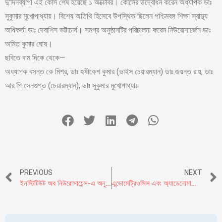
দু’দিনব্যাপী এই কোর্স শেষ হয়েছে ১ অক্টোবর। কোর্সের উদ্বোধন করেন অধ্যাপক ডাঃ
সুকুমার মুখোপাধ্যায়। বিশেষ অতিথি হিসেবে উপস্থিত ছিলেন পশ্চিমবঙ্গ শিক্ষা স্বাস্থ্য
অধিকর্তা ডাঃ দেবাশিস ভট্টাচার্য। সমগ্র অনুষ্ঠানটির পরিচালনা করেন নিউরোসার্জেন ডাঃ
অমিত কুমার ঘোষ।
ছবিতে বাম দিকে থেকে—
অধ্যাপক বসন্ত কে মিশ্র, ডাঃ হৃষীকেশ কুমার (ভাইস চেয়ারম্যান) ডাঃ জয়ন্ত রায়, ডাঃ
আর পি সেনগুপ্ত (চেয়ারম্যান), ডাঃ সুকুমার মুখোপাধ্যায়
PREVIOUS
NEXT
ইনস্টিটিউট অব নিউরোসায়েন্স-এ অনুষ্ঠিত হল ‘সেকেন্ড নিউরোক্রিটিক্যাল কেয়ার আপডেট ২০২৩’ সম্মেলন
এন্ডোমেট্রিওসিস এবং অ্যাডেনোমায়োসিস – বন্ধ্যাত্ব ছাড়াও অনেক জটিলতার কারণ