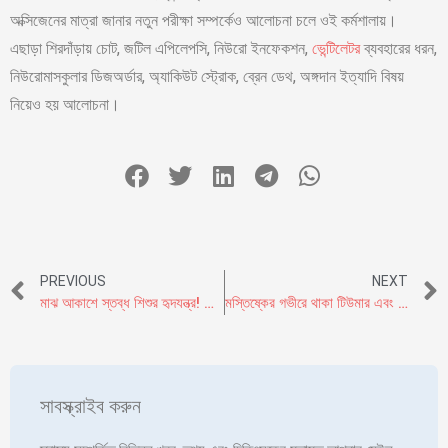
অক্সিজেনের মাত্রা জানার নতুন পরীক্ষা সম্পর্কেও আলোচনা চলে ওই কর্মশালায়।
এছাড়া শিরদাঁড়ায় চোট, জটিল এপিলেপসি, নিউরো ইনফেকশন,
ভেন্টিলেটর
ব্যবহারের ধরন,
নিউরোমাসকুলার ডিজঅর্ডার, অ্যাকিউট স্ট্রোক, ব্রেন ডেথ, অঙ্গদান ইত্যাদি বিষয়
নিয়েও হয় আলোচনা।
PREVIOUS
NEXT
মাঝ আকাশে স্তব্ধ শিশুর হৃদযন্ত্র! পাঁচ চিকিৎসকের প্রাণ বাঁচানোর প্রচেষ্টা হার মানাবে হলিউড মুভিকেও
মস্তিষ্কের গভীরে থাকা টিউমার এবং অন্যান্য সমস্যার অপারেশন নিয়ে ইনস্টিটিউট অব নিউরোসায়েন্স-এ আয়োজিত হল ‘স্কাল বেস লাইভ নিউরোসার্জারি ওয়ার্কশপ এবং ডব্লিএফএনএসফাউন্ডেশন কোর্স ২০২৩’
সাবস্ক্রাইব করুন