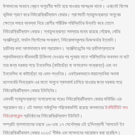
উপাদানের অভাবে ব্রেনে অপূরণীয় ক্ষতি হয়ে যাওয়ার আশঙ্কা থাকে। এখানেই বিশেষ
ভূমিকা গ্রহণ করে নিউরোক্রিটিক্যাল কেয়ার। প্রাণঘাতী স্নায়ুসংক্রান্ত অসুখের
ক্ষেত্রে সময়ে ব্যবস্থা নিয়ে রোগীর শারীরিক পরিস্থিতির উন্নতি করে তোলে
নিউরোক্রিটিক্যাল কেয়ার। স্নায়ুসংক্রান্ত সমস্যার মধ্যে রয়েছে স্ট্রোক, মোটর
অ্যাক্সিডেন্ট, নার্ভাস সিস্টেমের সংক্রমণ, নিউরোমাসকুলার ডিজঅর্ডার ইত্যাদি।
দুর্ঘটনার কথা আলাদাভাবে বলা প্রয়োজন। অ্যাক্সিডেন্টের পর দুর্ঘটনাগ্রস্তকে
প্রাথমিকভাবে জীবনদায়ী চিকিৎসা দেওয়ার পর পুনরায় যাতে পরিস্থিতির অবনমন না ঘটে
তার জন্য দরকার পড়ে ইনভেসিভ (কাটাছেঁড়া বা অপারেশন সংক্রান্ত) এবং নন
ইনভেসিভ বা কাটাছেঁড়া নয় এমন পদ্ধতির। একইরকমভাবে মায়াস্থেনিয়া অথবা
গুলেনবেরি সিনড্রোম-এর মতো অসুখে শ্বাসকার্য চালিয়ে যাওয়ার জন্য দরকার পড়ে
নিউরোক্রিটিক্যাল কেয়ার ইউনিটের।
এমনকী স্নায়ুসংক্রান্ত অপারেশনের পরেও নিউরোক্রিটিক্যাল কেয়ার মনিটরিং-এর
প্রয়োজন হয়। এই সমস্ত সর্বাধুনিক পরিষেবাগুলিই রয়েছে কলকাতার
ইনস্টিটিউট অব
নিউরোসায়েন্স
প্রতিষ্ঠানের নিউরোক্রিটক্যাল ইউনিটে।
সম্প্রতি হাসপাতালের তরফে ১৬-এবং ১৭ সেপ্টেম্বর এই দু’দিনব্যাপী ‘আপডেট ইন
নিউরোক্রিটিক্যাল কেয়ার ২০২৩’ শীর্ষক এক সম্মেলনের আয়োজন করা হয়েছিল।