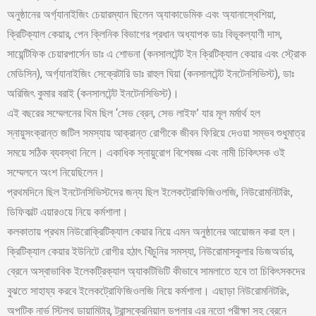
অনুষ্ঠানের অর্গ্যানাইজিং চেয়ারম্যান ছিলেন অ্যাকাডেমিক এবং অ্যানাস্থেশিয়া,
ক্রিটিক্যাল কেয়ার, পেন ক্লিনিক বিভাগের প্রধান অধ্যাপক ডাঃ বিভূকল্যাণী দাস,
সায়েন্টিফিক চেয়ারপার্সেন ডাঃ এ শোভনা (কনসালটেন্ট ইন ক্রিটিক্যাল কেয়ার এবং স্ট্রোক
মেডিসিন), অর্গ্যানাইজিং সেক্রেটারি ডাঃ রাহুল ঘিয়া (কনসালটেন্ট ইনটেনসিভিস্ট), ডাঃ
অরিজিৎ কুমার বরাই (কনসালটেন্ট ইনটেনসিভিস্ট)।
এই বছরের সম্মেলনের থিম ছিল ‘সেভ ব্রেন, সেভ লাইফ’ যার মূল মর্মার্থ হল
স্নায়ুসংক্রান্ত জটিল সমস্যায় আক্রান্ত রোগীকে জীবন ফিরিয়ে দেওয়া সম্ভব শুধুমাত্র
সময়ে সঠিক ব্যবস্থা নিলে। একাধিক স্নায়ুরোগ বিশেষজ্ঞ এবং নামী চিকিৎসক ওই
সম্মেলনে অংশ নিয়েছিলেন।
প্রথমদিনে ছিল ইনটেনসিভিস্টদের জন্য ছিল ইলেকট্রোফিজিওলজি, নিউরোমনিটরিং,
ডিফিকাল্ট এয়ারওয়ে নিয়ে কর্মশালা।
কলকাতায় প্রথম নিউরোক্রিটিক্যাল কেয়ার নিয়ে এমন অনুষ্ঠানের আয়োজন করা হল।
ক্রিটিক্যাল কেয়ার ইউনিটে রোগীর হঠাৎ খিঁচুনির সমস্যা, নিউরোমাসকুলার ডিজঅর্ডার,
ব্রেনে অস্বাভাবিক ইলেকট্রিক্যাল অ্যাকটিভিটি কীভাবে সামলাতে হবে তা চিকিৎসকদের
বুঝতে সাহায্য করবে ইলেকট্রোফিজিওলজি নিয়ে কর্মশালা। এছাড়া নিউরোমনিটরিং,
অপটিক নার্ভ স্টিলথ ডায়ামিটার, ট্রান্সক্রেনিয়াল ডপলার এর নতো পরীক্ষা সহ ব্রেনে