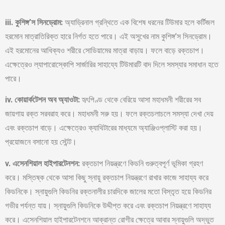
iii. কুশিঙ্গ’স সিনড্রোম:
অ্যাড্রিনাল গ্রন্থিতে এক বিশেষ ধরনের টিউমার হলে কর্টিজল
হরমোন মাত্রাতিরিক্ত হারে নির্গত হতে পারে। এই অসুখের নাম কুশিঙ্গ’স সিনড্রোম।
এই হরমোনের আধিক্যও শরীরে সোডিয়ামের মাত্রা বাড়ায়। ফলে বাড়ে রক্তচাপ।
এক্ষেত্রেও ল্যাপারোস্কোপি সার্জারির সাহায্যে টিউমারটি বাদ দিলে সমস্যার সমাধান হতে
পারে।
iv. কোয়ার্কটেশন অব অ্যাওটা:
হৃৎপিণ্ড থেকে বেরিয়ে আসা মহাধমনী শরীরের সব
জায়গায় রক্ত সরবরাহ করে। মহাধমনী সরু হয়। ফলে রক্তচলাচলে সমস্যা দেখা দেয়
এবং রক্তচাপ বাড়ে। এক্ষেত্রেও ক্যাথিটারের মাধ্যমে অ্যাঞ্জিওপ্লাস্টি করা হয়।
প্রয়োজনে বসানো হয় স্টেন্ট।
v. এসেনশিয়াল হাইপারটেনশন:
রক্তচাপ নিয়ন্ত্রণে কিডনি গুরুত্বপূর্ণ ভূমিকা গ্রহণ
করে। মস্তিষ্ক থেকে আসা কিছু স্নায়ু রক্তচাপ নিয়ন্ত্রণে রাখার কাজে সাহায্য করে
কিডনিকে। স্নায়ুগুলি কিডনির রক্তনালীর চারদিকে জালের মতো বিস্তৃত হয়ে কিডনির
গভীর পর্যন্ত যায়। স্নায়ুগুলি কিডনিকে উদ্দীপ্ত করে এবং রক্তচাপ নিয়ন্ত্রণে সাহায্য
করে। এসেনশিয়াল হাইপারটেনশনে আক্রান্ত রোগীর ক্ষেত্রে আবার স্নায়ুগুলি অদ্ভুত