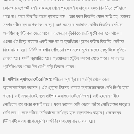
কোনও কারণে ওই ধমনী সরু হয়ে গেলে প্রয়োজনীয় মাত্রায় রক্ত কিডনিতে পৌঁছাতে
পারে না। ফলে কিডনির কাজে ব্যাঘাত ঘটে। তার ফলে কিডনির যেমন ক্ষতি হয়, তেমনই
সমগ্র শরীরে ব্লাডপ্রেশারও বাড়ে। এই সমস্যার সমাধানে রোগীর কিডনির ধমনীতে
অ্যাঞ্জিওপ্লাস্টি করা যেতে পারে। এক্ষেত্রে কুঁচকিতে ছোট ফুটো করা হয়ে থাকে।
এরপর ওই ছিদ্র মারফত একটি সরু নল বা ক্যাথিটার প্রবেশ করিয়ে কিডনির ধমনীতে
নিয়ে যাওয়া হয়। নির্দিষ্ট জায়গায় পৌঁছানোর পর নলের মুখের কাছের বেলুনটিকে ফুলিয়ে
দেওয়া হয়। ধমনী প্রসারিত হয়। প্রয়োজনে স্টেন্টও বসানো যেতে পারে। সাধারণত
প্রসিডিওরের পরের দিন রোগী বাড়ি ফিরতে পারেন।
ii. হাইপার অ্যালডোস্টেরোনিজম:
শরীরের অ্যাড্রিনাল গ্রন্থি থেকে বেরয়
অ্যালডোস্টেরন হরমোন। এই গ্ল্যান্ডে টিউমার থাকলে অ্যালডোস্টেরন বেশি নির্গত হতে
থাকে। এই সমস্যাকেই বলে হাইপার অ্যালডোস্টেরোনিজম। এই হরমোন শরীরে
সোডিয়াম ধরে রাখার কাজটি করে। ফলে হরমোন বেশি বেরলে শরীরে সোডিয়ামের মাত্রাও
বেশি হবে। দেহে শরীরে সোডিয়ামের আধিক্য হলে রক্তচাপও বাড়বে। সেক্ষেত্রে
টিউমারটিকে ল্যাপারোস্কোপি সার্জারির সাহায্যে বাদ দেওয়া হয়।