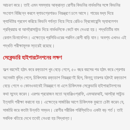
আচরণ করে। তাই এমন সমস্যায় আক্রান্ত রোগীর কিডনির নার্ভগুলির সঙ্গে কিডনির
সংযোগ বিচ্ছিন্ন করলে ব্লাডপ্রেশারও নিয়ন্ত্রণে চলে আসে। পায়ের মধ্য দিয়ে
ক্যাথিটার প্রবেশ করিয়ে কিডনি পর্যন্ত নিয়ে গিয়ে রেডিও ফ্রিকোয়েন্সি অ্যাবলেশন
প্রক্রিয়ায় বা আলট্রাসাউন্ড দিয়ে নার্ভগুলিকে কেটে বাদ দেওয়া হয়। পদ্ধতিটির নাম
রেনাল ডিনার্ভেশন। এক্ষেত্রে প্রসিডিওরের পরদিন রোগী বাড়ি যান। অবশ্য এখনও এই
পদ্ধতি পরীক্ষামূলক স্তরেই রয়েছে।
সেকেন্ডারি হাইপারটেনশনের লক্ষণ
অল্প বয়সেই হঠাৎ করে রক্তচাপ খুব বেড়ে গেলে, ৫০ বছর বয়সের পর হঠাৎ করে প্রেশার
অনেকটা বৃদ্ধি পেলে, চিকিৎসায় রক্তচাপ নিয়ন্ত্রণেই ছিল, কিন্তু তারপর হঠাৎই রক্তচাপ
বেড়ে গেলে ও কোনওভাবেই নিয়ন্ত্রণে না এলে চিকিৎসক সেকেন্ডারি হাইপারটেনশনের
কথা সন্দেহ করেন। এরপর প্রয়োজন মতো অ্যাঞ্জিওগ্রাফি, এমআরআই, আলট্রা সাউন্ড
ইত্যাদি পরীক্ষা করানো হয়। এক্ষেত্রে সার্জারির আগে চিকিৎসক বুঝতে চেষ্টা করেন যে,
সার্জারি করে কতটা উন্নতি সম্ভব। রোগীর শরীরিক পরিস্থিতিও একটা বড় শর্ত। তাই
সবদিক খতিয়ে দেখে তবেই নেওয়া হয় সিদ্ধান্ত।