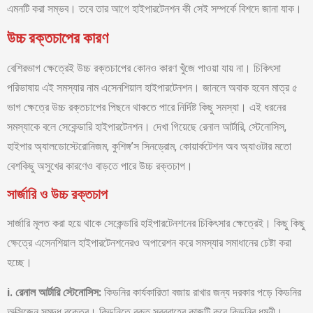
এমনটি করা সম্ভব। তবে তার আগে হাইপারটেনশন কী সেই সম্পর্কে বিশদে জানা যাক।
উচ্চ রক্তচাপের কারণ
বেশিরভাগ ক্ষেত্রেই উচ্চ রক্তচাপের কোনও কারণ খুঁজে পাওয়া যায় না। চিকিৎসা
পরিভাষায় এই সমস্যার নাম এসেনশিয়াল হাইপারটেনশন। জানলে অবাক হবেন মাত্র ৫
ভাগ ক্ষেত্রে উচ্চ রক্তচাপের পিছনে থাকতে পারে নির্দিষ্ট কিছু সমস্যা। এই ধরনের
সমস্যাকে বলে সেকেন্ডারি হাইপারটেনশন। দেখা গিয়েছে রেনাল আর্টারি, স্টেনোসিস,
হাইপার অ্যালডোস্টেরোনিজম, কুশিঙ্গ’স সিনড্রোম, কোয়ার্কটেশন অব অ্যাওটার মতো
বেশকিছু অসুখের কারণেও বাড়তে পারে উচ্চ রক্তচাপ।
সার্জারি ও উচ্চ রক্তচাপ
সার্জারি মূলত করা হয়ে থাকে সেকেন্ডারি হাইপারটেনশনের চিকিৎসার ক্ষেত্রেই। কিছু কিছু
ক্ষেত্রে এসেনশিয়াল হাইপারটেনশনেরও অপারেশন করে সমস্যার সমাধানের চেষ্টা করা
হচ্ছে।
i. রেনাল আর্টারি স্টেনোসিস:
কিডনির কার্যকারিতা বজায় রাখার জন্য দরকার পড়ে কিডনির
অক্সিজেন সমৃদ্ধ রক্তের। কিডনিতে রক্ত সরবরাহের কাজটি করে কিডনির ধমনী।