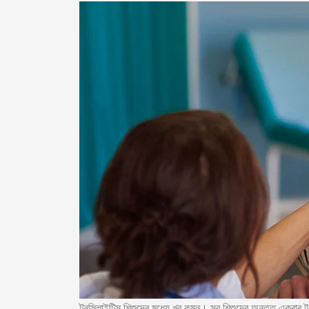
টনসিলাইটিস শিশুদের মধ্যে খুব কমন। সব শিশুদের অন্তত একবার টন