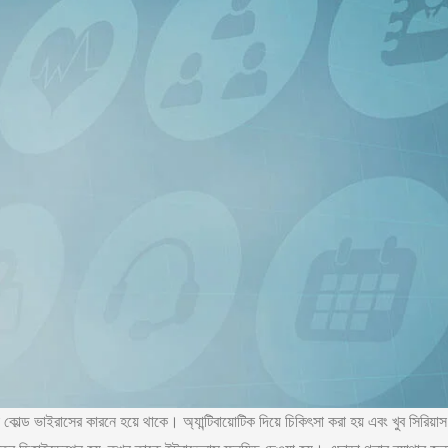
োল্ড ভাইরাসের কারনে হয়ে থাকে। অ্যান্টিবায়োটিক দিয়ে চিকিৎসা করা হয় এবং খুব সিরিয়াস