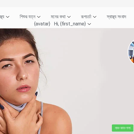
্থ্য
শিশুর যত্ন
মনের কথা
রূপচর্চা
স্বাস্থ্য সংবাদ
{avatar} Hi, {first_name}
নাক-কান-গলা