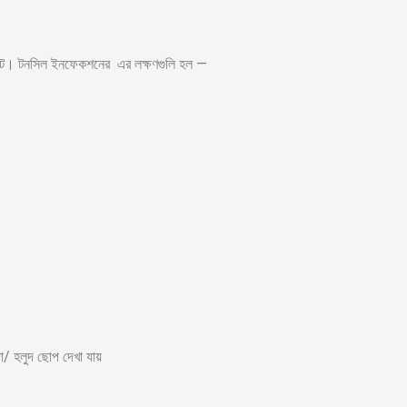
রেণ্ট। টনসিল ইনফেকশনের এর লক্ষণগুলি হল —
া/ হলুদ ছোপ দেখা যায়