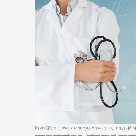
টনসিলাইটিসের চিকিৎসা সবসময় প্রয়োজন হয় না, বিশেষ করে যদি তা ক