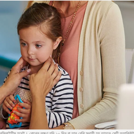
সিলাইটিস হবেই। রোগের লক্ষণ যদি ১০ দিন বা তার বেশি স্থায়ী হয় তাহলে সেটি অ্যাকিউট