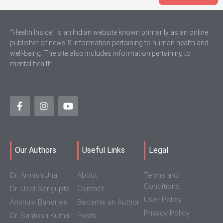
“Health Inside” is an Indian website known primarily as an online
publisher of news & information pertaining to human health and
well-being. The site also includes information pertaining to
mental health.
Our Authors
Useful Links
Legal
Dr. Amrish Jha
About
Terms and
Conditions
Dr. Upal Sengupta
Contact
User Policy
Anshula Banerjee
Became an Author
Privacy Policy
Dr. Santosh Kumar
Posts