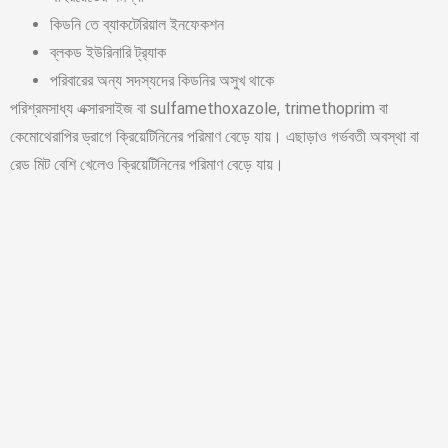
কিডনি তে ব্যাকটেরিয়াল ইনফেকশন
ব্লকড ইউরিনারি ট্র‍্যাক
পরিবারের অন্য সদস্যদের কিডনির অসুখ থাকে
পরিশ্রমসাধ্য এক্সারসাইজ বা sulfamethoxazole, trimethoprim বা
কেমোথেরাপির ড্রাগে ক্রিয়েটিনিনের পরিমাণ বেড়ে যায়। এছাড়াও গর্ভবতী অবস্থা বা
রেড মিট বেশি খেলেও ক্রিয়েটিনিনের পরিমাণ বেড়ে যায়।