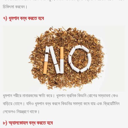
চিকিৎসা করবেন।
৭) ধূমপান বন্ধ করতে হবে
ধূমপান শরীরে নানারকমের ক্ষতি করে। ধূমপান ক্রনিক কিডনি রোগের সম্ভাবনা কেও
বাড়িয়ে তোলে। যদিও ধূমপান বন্ধ করলে কিডনির সমস্যা কমে যায় এবং ক্রিয়েটিনিন
লেভেলও নিয়ন্ত্রণে থাকে।
৮) অ্যালকোহল বন্ধ করতে হবে