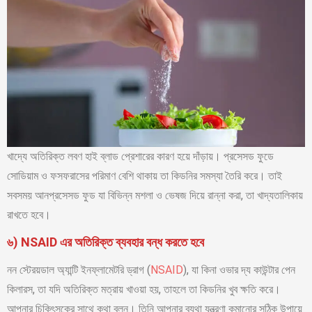
খাদ্যে অতিরিক্ত লবণ হাই ব্লাড প্রেশারের কারণ হয়ে দাঁড়ায়। প্রসেসড ফুডে
সোডিয়াম ও ফসফরাসের পরিমাণ বেশি থাকায় তা কিডনির সমস্যা তৈরি করে। তাই
সবসময় আনপ্রসেসড ফুড যা বিভিন্ন মশলা ও ভেষজ দিয়ে রান্না করা, তা খাদ্যতালিকায়
রাখতে হবে।
৬) NSAID এর অতিরিক্ত ব্যবহার বন্ধ করতে হবে
নন স্টেরয়ডাল অ্যান্টি ইনফ্লামেটরি ড্রাগ (
NSAID
), যা কিনা ওভার দ্য কাউন্টার পেন
কিলারস, তা যদি অতিরিক্ত মত্রায় খাওয়া হয়, তাহলে তা কিডনির খুব ক্ষতি করে।
আপনার চিকিৎসকের সাথে কথা বলুন। তিনি আপনার ব্যথা যন্ত্রণা কমানোর সঠিক উপায়ে