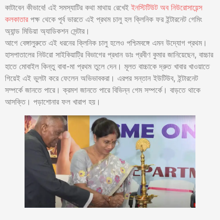
কাটাবেন কীভাবে! এই সমস্যাটির কথা মাথায় রেখেই
ইনস্টিটিউট অব নিউরোসায়েন্স
কলকাতার
পক্ষ থেকে পূর্ব ভারতে এই প্রথম চালু হল ক্লিনিক ফর ইন্টারনেট গেমিং
অ্যান্ড মিডিয়া অ্যাডিকশন সেন্টার।
আগে বেঙ্গালুরুতে এই ধরনের ক্লিনিক চালু হলেও পশ্চিমবঙ্গে এমন উদ্যোগ প্রথম।
হাসপাতালের নিউরো সাইকিয়াট্রি বিভাগের প্রধান ডাঃ প্রবীণ কুমার জানিয়েছেন, বাচ্চার
হাতে মোবাইল কিন্তু বাবা-মা প্রথম তুলে দেন। মূলত বাচ্চাকে দ্রুত খাবার খাওয়াতে
গিয়েই এই ভুলটা করে ফেলেন অভিভাবকরা। এরপর সন্তান ইউটিউব, ইন্টারনেট
সম্পর্কে জানতে পারে। ক্রমশ জানতে পারে বিভিন্ন গেম সম্পর্কে। বাড়তে থাকে
আসক্তি। পড়াশোনার ফল খারাপ হয়।