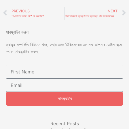
PREVIOUS
NEXT
পা ফোলার কারণ কি? কি করনীয়?
মাঝ আকাশে স্তব্ধ শিশুর হৃদযন্ত্র! পাঁচ চিকিৎসকের প্রাণ বাঁচানোর প্রচেষ্টা হার মানাবে হলিউড মুভিকেও
সাবস্ক্রাইব করুন
স্বাস্থ্য সম্পর্কিত বিভিন্ন খবর, তথ্য এবং চিকিৎসকের মতামত আপনার মেইল বক্সে
পেতে সাবস্ক্রাইব করুন.
সাবস্ক্রাইব
Recent Posts