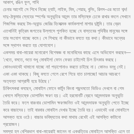
আকাশ, রঙিন ফুল, পাখি
চেনার আগেই সে শিখে নিচ্ছে চ্যাট, লাইক, মিম, শেয়ার, বুলিং, রিলস-এর মতো শব্দ!
দাদু-ঠাকুমার স্নেহের স্পর্শের অনুভূতির আনন্দ তার মস্তিষ্ক ঢেকে রাখার বদলে সেখানে
গিজগিজ করছে টম-অ্যান্ড জেরির হিংসাত্মক কার্যকলাপ! মাশার দুষ্টুমি। তার ব্রেন
এতখানিই কৃত্রিম জগতের উল্লাসে পুলকিত হচ্ছে যে বাস্তবের পৃথিবীর মানুষের সঙ্গে
তার সংযোগ যাচ্ছে কমে। সে শিখছে না কীভাবে বলতে হয় কথা। কীভাবে অন্যের
সঙ্গে স্থাপন করতে হয় যোগাযোগ।
একসময় বাবা-মায়েরা মনোরোগ বিশেষজ্ঞ বা মনোবিদের কাছে এসে অভিযোগ করছেন—
‘খেতে, বসতে, শুতে শুধু মোবাইল! ফোন ফেরত চাইলেই চিল চিৎকার করছে।
কোনওভাবেই থামানো যাচ্ছে না! পড়াশোনাও করতে চাইছে না। কোনও বন্ধু নেই।
একা একা থাকছে। কিছু বলতে গেলে রেগে গিয়ে হাত চালাচ্ছে! আচার আচরণে
অত্যন্ত আগ্রাসী হয়ে উঠছে।’
চিকিৎসকরা বলছেন, মোবাইল ফোনে কার্টুন কিংবা পছন্দমতো ভিডিও দেখলে বা গেম
খেললে মস্তিষ্কে ডোপামিন ক্ষরণ হয়। এই হরমোনটি ব্রেনে আনন্দদায়ক অনুভূতি
তৈরি করে। ফলে বারংবার ডোপামিন ক্ষরণজনিত ওই আনন্দদায়ক অনুভূতি পেতে ইচ্ছে
করে বাচ্চাদের। তাই বারবার মোবাইল দেখার ইচ্ছে তৈরি হয়। এভাবেই ওরা মোবাইলে
আসক্ত হয়ে ওঠে। বাচ্চার ভবিষ্যতের কথা মাথায় রেখেই এই আসক্তি কাটানো
প্রয়োজন।
সমস্যা হল বেশিরভাগ বাবা-মায়েরাই জানেন না একরত্তির মোবাইলে আসক্তি এলে তা