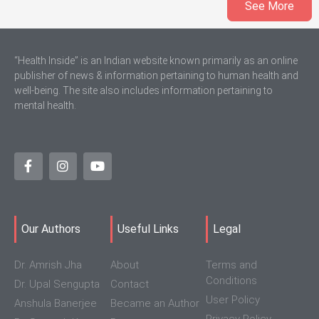
See More
“Health Inside” is an Indian website known primarily as an online
publisher of news & information pertaining to human health and
well-being. The site also includes information pertaining to
mental health.
Our Authors
Useful Links
Legal
Dr. Amrish Jha
About
Terms and
Conditions
Dr. Upal Sengupta
Contact
User Policy
Anshula Banerjee
Became an Author